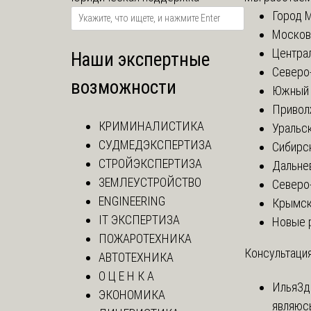
Город 
Москов
Центра
Наши экспертные
Северо
возможности
Южный 
Привол
КРИМИНАЛИСТИКА
Уральск
СУДМЕДЭКСПЕРТИЗА
Сибирс
СТРОЙЭКСПЕРТИЗА
Дальне
ЗЕМЛЕУСТРОЙСТВО
Северо
ENGINEERING
Крымск
IT ЭКСПЕРТИЗА
Новые 
ПОЖАРОТЕХНИКА
Консультация
АВТОТЕХНИКА
О Ц Е Н К А
Илья
Зд
ЭКОНОМИКА
являюс