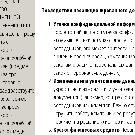
ть, явля...
ТВО
Последствия несанкционированного до
ИЧЕННОЙ
Утечка конфиденциальной инфор
СТВЕННОСТЬЮ
последствий является утечка конфид
рый день, прошу
злоумышленники получают доступ к 
ть о
сотрудников, это может привести к 
ности
людей. В свою очередь, компания м
ения судебной
законам о защите персональных данн
изы (предмет:
закон о персональных данных).
иза про...
Изменение или уничтожение данн
икторовна
украсть, но и изменить или уничтожи
ва
Здравствуйте,
документов (например, контрактов, с
вязаться со
сотрудников или клиентов. Важно отм
о вопросу
нарушить работу компании и ее репу
ности
повлияет на решение клиентов и парт
ения судебной
Кража финансовых средств
Несанк
сной меди...