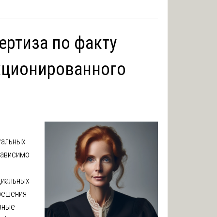
ртиза по факту
кционированного
уальных
зависимо
циальных
решения
зные