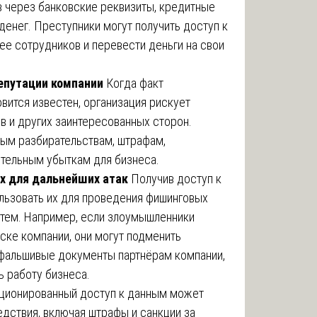
в через банковские реквизиты, кредитные
денег. Преступники могут получить доступ к
ее сотрудников и перевести деньги на свои
епутации компании
Когда факт
вится известен, организация рискует
в и других заинтересованных сторон.
ным разбирательствам, штрафам,
тельным убыткам для бизнеса.
х для дальнейших атак
Получив доступ к
льзовать их для проведения фишинговых
стем. Например, если злоумышленники
ске компании, они могут подменить
 фальшивые документы партнёрам компании,
ь работу бизнеса.
ционированный доступ к данным может
дствия, включая штрафы и санкции за