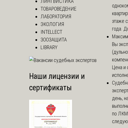
ЛИНГВИСТИКА
одноко
ТОВАРОВЕДЕНИЕ
кварти
ЛАБОРАТОРИЯ
этаже с
ЭКОЛОГИЯ
года. До
INTELLECT
Макси
ЗООЗАЩИТА
Вы экс
LIBRARY
(дульно
компенс
Цена и 
Наши лицензии и
исполне
Судебн
сертификаты
экспер
день, 
выполни
по ЛКМ.
следую