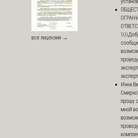
установи
ОБЩЕС
ОГРАН
ОТВЕТ
\\\\
Доб
все лицензии →
сообщи
возмож
провед
эксперт
эксперт
Инна В
Смирно
прошу с
мной в
возмож
провед
комплек