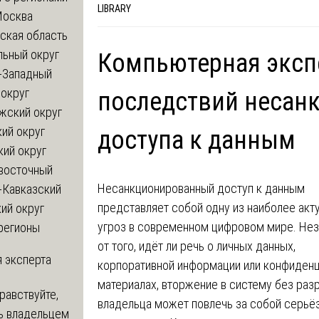
LIBRARY
Москва
ская область
льный округ
Компьютерная экспе
-Западный
округ
последствий несан
жский округ
ий округ
доступа к данным
кий округ
восточный
Несанкционированный доступ к данным
-Кавказский
представляет собой одну из наиболее акт
ий округ
угроз в современном цифровом мире. Не
регионы
от того, идёт ли речь о личных данных,
 эксперта
корпоративной информации или конфиден
материалах, вторжение в систему без раз
равствуйте,
владельца может повлечь за собой серьё
ь владельцем