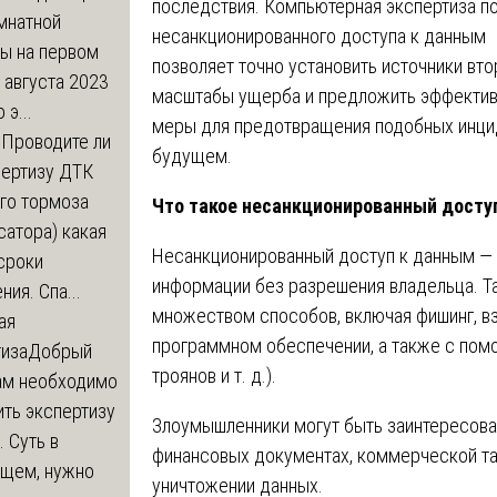
последствия. Компьютерная экспертиза п
мнатной
несанкционированного доступа к данным
ры на первом
позволяет точно установить источники вто
 августа 2023
масштабы ущерба и предложить эффекти
 э...
меры для предотвращения подобных инци
м
Проводите ли
будущем.
пертизу ДТК
го тормоза
Что такое несанкционированный досту
атора) какая
Несанкционированный доступ к данным — 
сроки
информации без разрешения владельца. Т
ния. Спа...
множеством способов, включая фишинг, вз
ая
программном обеспечении, а также с пом
тиза
Добрый
троянов и т. д.).
нам необходимо
ть экспертизу
Злоумышленники могут быть заинтересован
 Суть в
финансовых документах, коммерческой та
щем, нужно
уничтожении данных.