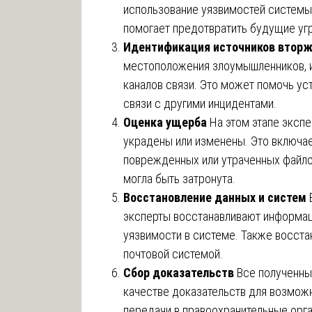
использование уязвимостей системы
помогает предотвратить будущие уг
Идентификация источников втор
местоположения злоумышленников, и
каналов связи. Это может помочь ус
связи с другими инцидентами.
Оценка ущерба
На этом этапе экспе
украдены или изменены. Это включае
поврежденных или утраченных файлов
могла быть затронута.
Восстановление данных и систем
эксперты восстанавливают информац
уязвимости в системе. Также восста
почтовой системой.
Сбор доказательств
Все полученны
качестве доказательств для возмож
передачи в правоохранительные орга