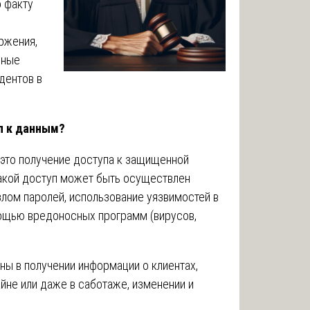
о факту
ржения,
вные
дентов в
п к данным?
это получение доступа к защищенной
акой доступ может быть осуществлен
лом паролей, использование уязвимостей в
ощью вредоносных программ (вирусов,
ы в получении информации о клиентах,
йне или даже в саботаже, изменении и