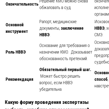
Решение КМО можно снова
окончат
Окончательность
обжаловать в суд.
исполне
органам
Рапорт, медицинские
Исковое
Основной
документы,
заключение
НВВЭ
, 
инструмент
НВВЭ
.
СМЭ.
Основно
Основание для требования о
доказат
Роль НВВЭ
назначении КМО. Доказывает
предоп
обоснованность претензий.
судебно
Обязательный первый шаг.
Основн
Может быстро решить
Рекомендация
способ
вопрос, если НВВЭ
навстре
убедительна.
Какую форму проведения экспертизы