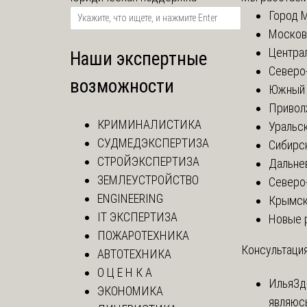
Город 
Москов
Центра
Наши экспертные
Северо
возможности
Южный 
Привол
КРИМИНАЛИСТИКА
Уральск
СУДМЕДЭКСПЕРТИЗА
Сибирс
СТРОЙЭКСПЕРТИЗА
Дальне
ЗЕМЛЕУСТРОЙСТВО
Северо
ENGINEERING
Крымск
IT ЭКСПЕРТИЗА
Новые 
ПОЖАРОТЕХНИКА
Консультация
АВТОТЕХНИКА
О Ц Е Н К А
Илья
Зд
ЭКОНОМИКА
являюс