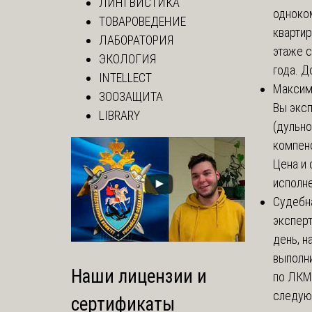
ЛИНГВИСТИКА
одноко
ТОВАРОВЕДЕНИЕ
кварти
ЛАБОРАТОРИЯ
этаже с
ЭКОЛОГИЯ
года. До
INTELLECT
Макси
ЗООЗАЩИТА
Вы экс
LIBRARY
(дульно
компенс
Цена и 
исполне
Судебн
экспер
день, 
выполни
Наши лицензии и
по ЛКМ.
следую
сертификаты