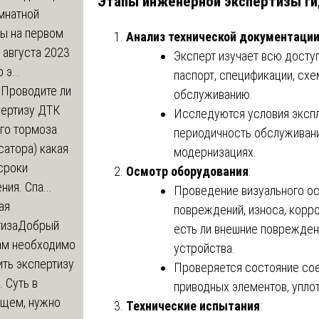
Этапы инженерной экспертизы ги
мнатной
ры на первом
Анализ технической документаци
 августа 2023
Эксперт изучает всю досту
 э...
паспорт, спецификации, схе
м
Проводите ли
обслуживанию.
пертизу ДТК
Исследуются условия эксплу
го тормоза
периодичность обслуживани
атора) какая
модернизациях.
сроки
Осмотр оборудования
:
ния. Спа...
Проведение визуального ос
ая
повреждений, износа, корро
тиза
Добрый
есть ли внешние повреждени
нам необходимо
устройства.
ть экспертизу
Проверяется состояние сое
 Суть в
приводных элементов, уплот
щем, нужно
Технические испытания
: