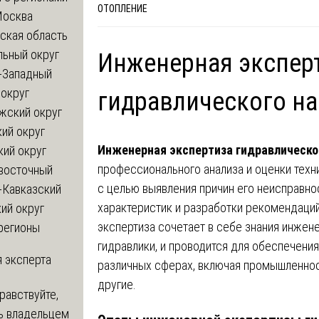
ОТОПЛЕНИЕ
Москва
ская область
льный округ
Инженерная экспер
-Западный
округ
гидравлического на
жский округ
ий округ
Инженерная экспертиза гидравлическо
кий округ
профессионального анализа и оценки техн
восточный
с целью выявления причин его неисправно
-Кавказский
характеристик и разработки рекомендаций
ий округ
экспертиза сочетает в себе знания инжен
регионы
гидравлики, и проводится для обеспечения
 эксперта
различных сферах, включая промышленност
другие.
равствуйте,
ь владельцем