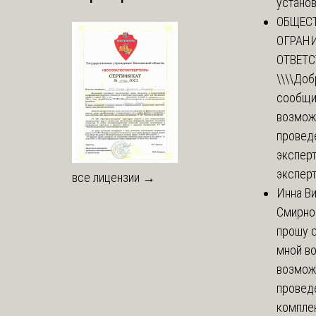
установи
ОБЩЕС
ОГРАН
ОТВЕТ
\\\\
Доб
сообщи
возмож
провед
эксперт
эксперт
все лицензии →
Инна В
Смирно
прошу с
мной в
возмож
провед
комплек