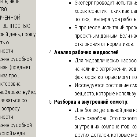
ть, явля...
Эксперт проводит испытани
ТВО
характеристик, таких как д
ИЧЕННОЙ
потока, температура работы
СТВЕННОСТЬЮ
В процессе испытаний пров
рый день, прошу
проектным данным. Если на
ть о
отклонения от нормативов.
ности
Анализ рабочих жидкостей
:
ения судебной
Для гидравлических насосо
изы (предмет:
на наличие загрязнений, во
иза про...
факторов, которые могут по
икторовна
Исследуется состояние сма
ва
Здравствуйте,
веществ, которые использу
вязаться со
Разборка и внутренний осмотр
:
о вопросу
Для более детальной диагн
ности
быть разобран. Это позвол
ения судебной
внутренних компонентов: ко
сной меди...
других деталей, которые мо