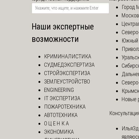
Город 
Москов
Центра
Наши экспертные
Северо
возможности
Южный 
Привол
КРИМИНАЛИСТИКА
Уральск
СУДМЕДЭКСПЕРТИЗА
Сибирс
СТРОЙЭКСПЕРТИЗА
Дальне
ЗЕМЛЕУСТРОЙСТВО
Северо
ENGINEERING
Крымск
IT ЭКСПЕРТИЗА
Новые 
ПОЖАРОТЕХНИКА
Консультация
АВТОТЕХНИКА
О Ц Е Н К А
Илья
Зд
ЭКОНОМИКА
являюс