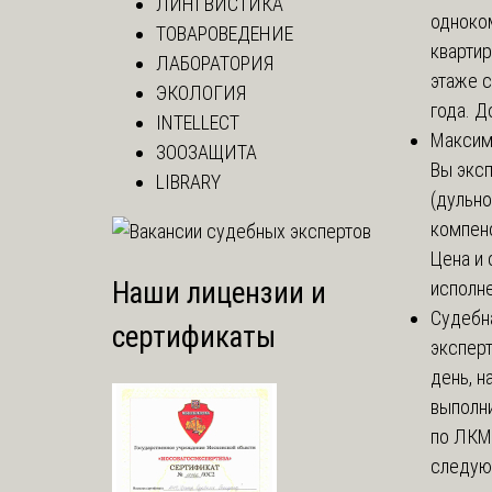
ЛИНГВИСТИКА
одноко
ТОВАРОВЕДЕНИЕ
кварти
ЛАБОРАТОРИЯ
этаже с
ЭКОЛОГИЯ
года. До
INTELLECT
Макси
ЗООЗАЩИТА
Вы экс
LIBRARY
(дульно
компенс
Цена и 
Наши лицензии и
исполне
Судебн
сертификаты
экспер
день, 
выполни
по ЛКМ.
следую