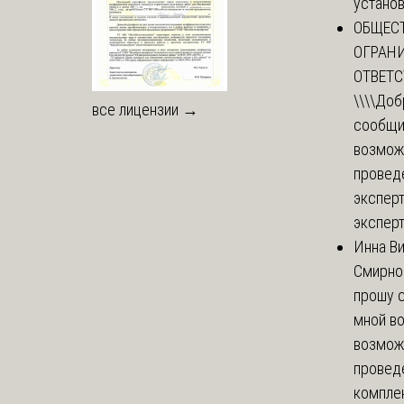
установи
ОБЩЕС
ОГРАН
ОТВЕТ
\\\\
Доб
все лицензии →
сообщи
возмож
провед
эксперт
эксперт
Инна В
Смирно
прошу с
мной в
возмож
провед
комплек