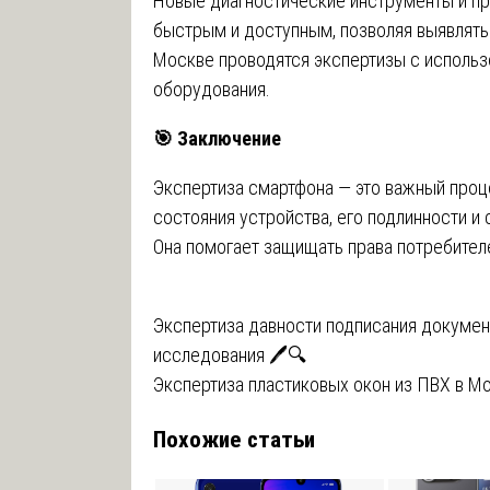
Новые диагностические инструменты и п
быстрым и доступным, позволяя выявлять
Москве проводятся экспертизы с исполь
оборудования.
🎯
Заключение
Экспертиза смартфона — это важный про
состояния устройства, его подлинности и
Она помогает защищать права потребител
Навигация
Экспертиза давности подписания документ
исследования 🖊️🔍
по
Экспертиза пластиковых окон из ПВХ в М
записям
Похожие статьи