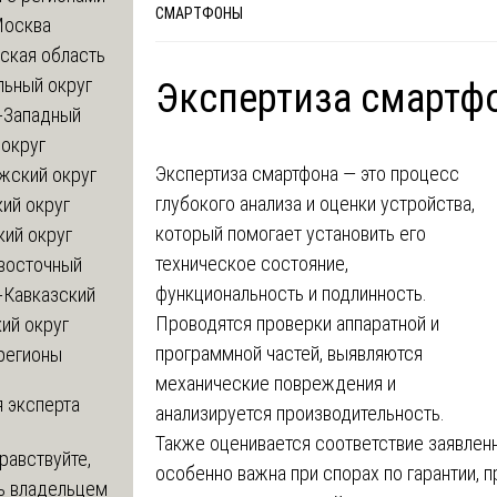
СМАРТФОНЫ
Москва
ская область
льный округ
Экспертиза смартфо
-Западный
округ
Экспертиза смартфона — это процесс
жский округ
глубокого анализа и оценки устройства,
ий округ
который помогает установить его
кий округ
техническое состояние,
восточный
функциональность и подлинность.
-Кавказский
Проводятся проверки аппаратной и
ий округ
программной частей, выявляются
регионы
механические повреждения и
 эксперта
анализируется производительность.
Также оценивается соответствие заявлен
равствуйте,
особенно важна при спорах по гарантии, 
ь владельцем