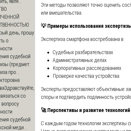
ть, явля...
Эти методы позволяют точно оценить сос
ТВО
или вмешательства.
ИЧЕННОЙ
СТВЕННОСТЬЮ
💡
Примеры использования экспертиз
рый день, прошу
Экспертиза смартфона востребована в:
ть о
ности
Судебных разбирательствах
ения судебной
Административных делах
изы (предмет:
Корпоративных расследованиях
иза про...
Проверке качества устройства
икторовна
ва
Здравствуйте,
Эксперты предоставляют объективные за
вязаться со
споры и подтвердить подлинность устройс
о вопросу
🚀
Перспективы и развитие технологий
ности
ения судебной
С каждым годом технологии экспертизы с
сной меди...