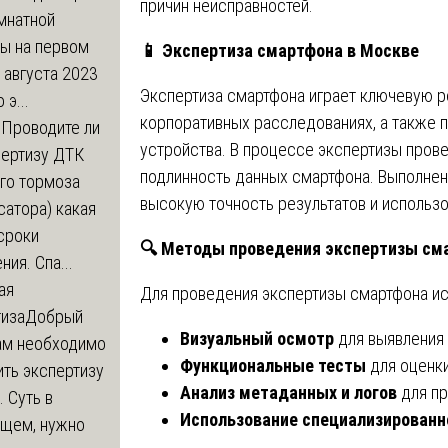
причин неисправностей.
мнатной
ры на первом
📱
Экспертиза смартфона в Москве
 августа 2023
Экспертиза смартфона играет ключевую р
 э...
корпоративных расследованиях, а также 
м
Проводите ли
устройства. В процессе экспертизы пров
пертизу ДТК
подлинность данных смартфона. Выполнен
го тормоза
высокую точность результатов и использ
атора) какая
сроки
🔍
Методы проведения экспертизы см
ния. Спа...
ая
Для проведения экспертизы смартфона и
тиза
Добрый
Визуальный осмотр
для выявления
нам необходимо
Функциональные тесты
для оценки
ть экспертизу
Анализ метаданных и логов
для пр
 Суть в
Использование специализированн
щем, нужно