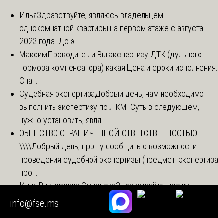
Илья
Здравствуйте, являюсь владельцем
однокомнатной квартиры на первом этаже с августа
2023 года. До э...
Максим
Проводите ли Вы экспертизу ДТК (дульного
тормоза компенсатора) какая Цена и сроки исполнения.
Спа...
Судебная экспертиза
Добрый день, нам необходимо
выполнить экспертизу по ЛКМ. Суть в следующем,
нужно установить, явля...
ОБЩЕСТВО ОГРАНИЧЕННОЙ ОТВЕТСТВЕННОСТЬЮ
\\\\
Добрый день, прошу сообщить о возможности
проведения судебной экспертизы (предмет: экспертиза
про...
Инна Викторовна Смирнова
Здравствуйте, прошу
связаться со мной во вопросу возможности
info@fse.ms
проведения судебной комплексной меди...