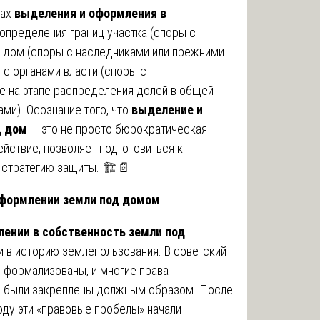
пах
выделения и оформления в
е определения границ участка (споры с
на дом (споры с наследниками или прежними
 с органами власти (споры с
е на этапе распределения долей в общей
ми). Осознание того, что
выделение и
д дом
— это не просто бюрократическая
йствие, позволяет подготовиться к
стратегию защиты. 🏗️📄
оформлении земли под домом
ении в собственность земли под
 в историю землепользования. В советский
 формализованы, и многие права
е были закреплены должным образом. После
оду эти «правовые пробелы» начали