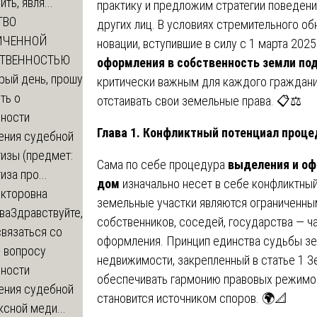
ть, явля...
практику и предложим стратегии поведени
ТВО
других лиц. В условиях стремительного об
ИЧЕННОЙ
новации, вступившие в силу с 1 марта 202
СТВЕННОСТЬЮ
оформления в собственность земли по
рый день, прошу
критически важным для каждого граждани
ть о
отстаивать свои земельные права. 📋⚖️
ности
Глава 1. Конфликтный потенциал проц
ения судебной
изы (предмет:
Сама по себе процедура
выделения и оф
иза про...
дом
изначально несет в себе конфликтный 
икторовна
земельные участки являются ограниченны
ва
Здравствуйте,
собственников, соседей, государства — ч
вязаться со
оформления. Принцип единства судьбы зе
о вопросу
недвижимости, закрепленный в статье 1 З
ности
обеспечивать гармонию правовых режимов,
ения судебной
становится источником споров. 🌍📐
сной меди...