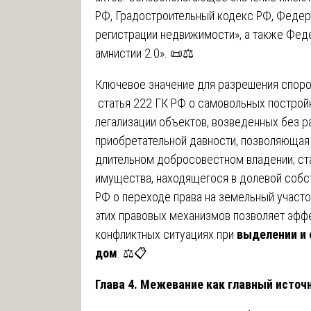
РФ, Градостроительный кодекс РФ, Федер
регистрации недвижимости», а также Фед
амнистии 2.0». 📜⚖️
Ключевое значение для разрешения спор
статья 222 ГК РФ о самовольных постройк
легализации объектов, возведенных без р
приобретательной давности, позволяющая 
длительном добросовестном владении; ста
имущества, находящегося в долевой собст
РФ о переходе права на земельный участо
этих правовых механизмов позволяет эффе
конфликтных ситуациях при
выделении и 
дом
. ⚖️📋
Глава 4. Межевание как главный источ