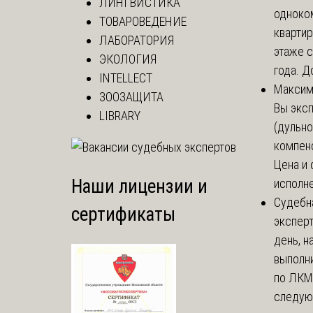
ЛИНГВИСТИКА
одноко
ТОВАРОВЕДЕНИЕ
кварти
ЛАБОРАТОРИЯ
этаже с
ЭКОЛОГИЯ
года. До
INTELLECT
Макси
ЗООЗАЩИТА
Вы экс
LIBRARY
(дульно
компенс
Цена и 
Наши лицензии и
исполне
Судебн
сертификаты
экспер
день, 
выполни
по ЛКМ.
следую