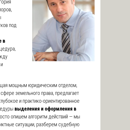
гория
поров,
ы
ков под
е в
цедура,
ежду
 и
ающая мощным юридическим отделом,
сфере земельного права, предлагает
глубокое и практико-ориентированное
цедуры
выделения и оформления в
росто опишем алгоритм действий — мы
иктные ситуации, разберем судебную