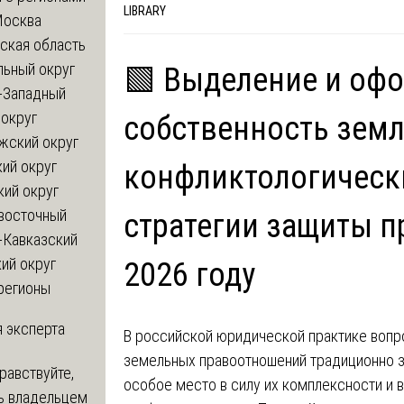
LIBRARY
Москва
ская область
льный округ
🟩 Выделение и оф
-Западный
округ
собственность земл
жский округ
ий округ
конфликтологическ
кий округ
восточный
стратегии защиты п
-Кавказский
ий округ
2026 году
регионы
 эксперта
В российской юридической практике воп
земельных правоотношений традиционно 
равствуйте,
особое место в силу их комплексности и 
ь владельцем