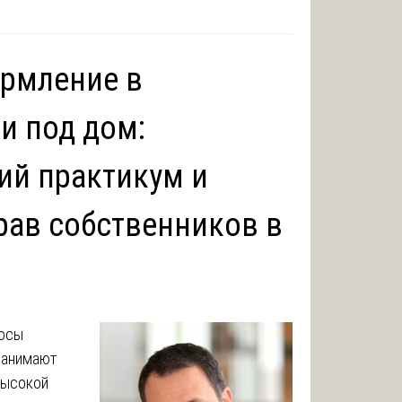
ормление в
и под дом:
ий практикум и
рав собственников в
росы
занимают
высокой