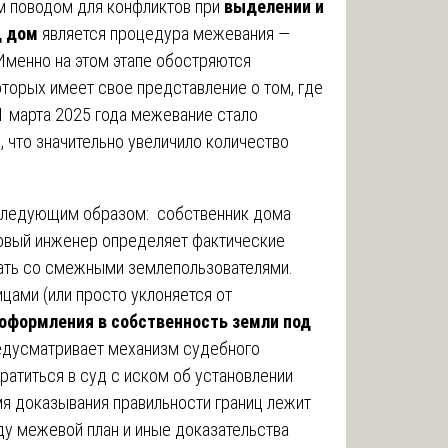
ым поводом для конфликтов при
выделении и
д дом
является процедура межевания —
Именно на этом этапе обостряются
торых имеет свое представление о том, где
 1 марта 2025 года межевание стало
 что значительно увеличило количество
 следующим образом: собственник дома
овый инженер определяет фактические
вать со смежными землепользователями.
цами (или просто уклоняется от
оформления в собственность земли под
редусматривает механизм судебного
атиться в суд с иском об установлении
мя доказывания правильности границ лежит
ду межевой план и иные доказательства