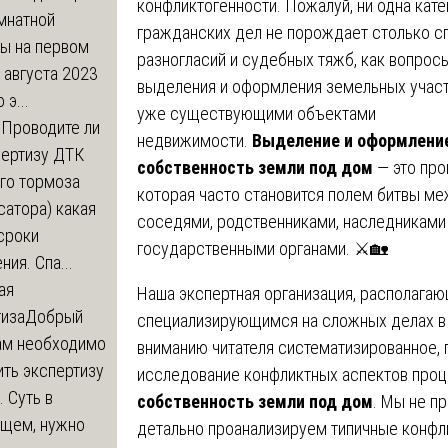
конфликтогенности. Пожалуй, ни одна кате
мнатной
гражданских дел не порождает столько с
ры на первом
разногласий и судебных тяжб, как вопрос
 августа 2023
выделения и оформления земельных участ
 э...
уже существующими объектами
м
Проводите ли
недвижимости.
Выделение и оформлени
пертизу ДТК
собственность земли под дом
— это про
го тормоза
которая часто становится полем битвы м
атора) какая
соседями, родственниками, наследниками
сроки
государственными органами. ⚔️🏡
ния. Спа...
ая
Наша экспертная организация, располаг
тиза
Добрый
специализирующимся на сложных делах в 
нам необходимо
вниманию читателя систематизированное, 
ть экспертизу
исследование конфликтных аспектов про
 Суть в
собственность земли под дом
. Мы не п
щем, нужно
детально проанализируем типичные конфл