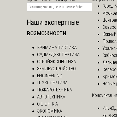
Город 
Москов
Центра
Наши экспертные
Северо
возможности
Южный 
Привол
КРИМИНАЛИСТИКА
Уральск
СУДМЕДЭКСПЕРТИЗА
Сибирс
СТРОЙЭКСПЕРТИЗА
Дальне
ЗЕМЛЕУСТРОЙСТВО
Северо
ENGINEERING
Крымск
IT ЭКСПЕРТИЗА
Новые 
ПОЖАРОТЕХНИКА
Консультация
АВТОТЕХНИКА
О Ц Е Н К А
Илья
Зд
ЭКОНОМИКА
являюс