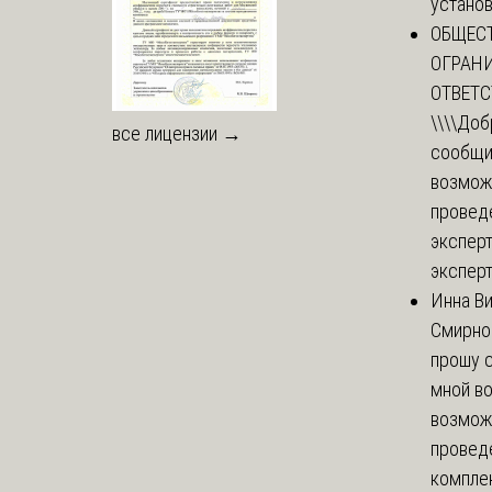
установи
ОБЩЕС
ОГРАН
ОТВЕТ
\\\\
Доб
все лицензии →
сообщи
возмож
провед
эксперт
эксперт
Инна В
Смирно
прошу с
мной в
возмож
провед
комплек