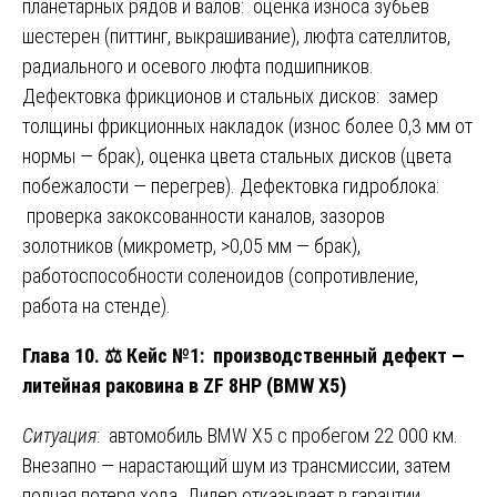
планетарных рядов и валов: оценка износа зубьев
шестерен (питтинг, выкрашивание), люфта сателлитов,
радиального и осевого люфта подшипников.
Дефектовка фрикционов и стальных дисков: замер
толщины фрикционных накладок (износ более 0,3 мм от
нормы — брак), оценка цвета стальных дисков (цвета
побежалости — перегрев). Дефектовка гидроблока:
проверка закоксованности каналов, зазоров
золотников (микрометр, >0,05 мм — брак),
работоспособности соленоидов (сопротивление,
работа на стенде).
Глава 10.
⚖️
Кейс №1: производственный дефект —
литейная раковина в ZF 8HP (BMW X5)
Ситуация
: автомобиль BMW X5 с пробегом 22 000 км.
Внезапно — нарастающий шум из трансмиссии, затем
полная потеря хода. Дилер отказывает в гарантии,