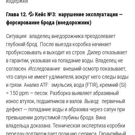
издержки.
Глава 12.
💦
Кейс №3: нарушение эксплуатации —
форсирование брода (внедорожник)
Ситуация
: владелец внедорожника преодолевает
глубокий брод. После выезда коробка начинает
пробуксовывать и выходит из строя. Дилер отказывает
в гарантии, указывая на попадание воды. Владелец не
согласен.
Исследование
: внешний осмотр показывает,
что сапун не имеет удлинителя, вокруг него следы воды
и грязи. Анализ ATF: эмульсия, вода (FTIR), кремний (Si)
= 150 ppm — песок. Разборка выявляет абразивный
износ втулок, подшипников и валов.
Вывод
: первичный
дефект — попадание воды и абразива через сапун при
превышении допустимой глубины брода. Вина
владельца доказана. Техническая экспертиза коробки
передач подтверждает позицию сервиса. Гарантийный