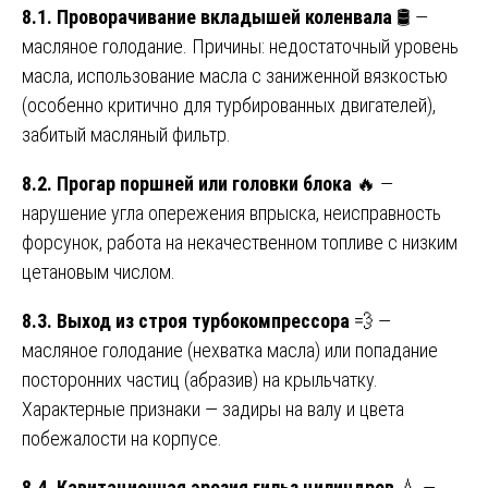
8.1. Проворачивание вкладышей коленвала
🛢️ —
масляное голодание. Причины: недостаточный уровень
масла, использование масла с заниженной вязкостью
(особенно критично для турбированных двигателей),
забитый масляный фильтр.
8.2. Прогар поршней или головки блока
🔥 —
нарушение угла опережения впрыска, неисправность
форсунок, работа на некачественном топливе с низким
цетановым числом.
8.3. Выход из строя турбокомпрессора
💨 —
масляное голодание (нехватка масла) или попадание
посторонних частиц (абразив) на крыльчатку.
Характерные признаки — задиры на валу и цвета
побежалости на корпусе.
8.4. Кавитационная эрозия гильз цилиндров
💧 —