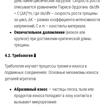
действием циклических нагрузок. Скорость роста
описывается уравнением Париса-Эрдогана: da/dN
= C·(ΔK)^m, где da/dN – скорость роста трещины
за цикл, ΔK – размах коэффициента интенсивности
напряжений, C и m – константы материала.
Окончательное доломление
(вязкое или
хрупкое) при достижении критической длины
трещины.
4.2. Трибология
🧪
Трибология изучает процессы трения и износа в
подвижных соединениях. Основные механизмы износа
деталей агрегатов:
Абразивный износ
— частицы песка, пыли или
продуктов износа попадают в зону контакта и
вызывают микрорезание.