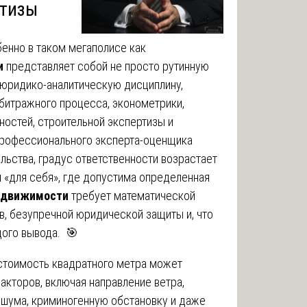
ртизы
енно в таком мегаполисе как
и
представляет собой не просто рутинную
 юридико-аналитическую дисциплину,
битражного процесса, эконометрики,
ностей, строительной экспертизы и
 профессионального эксперта-оценщика
льства, градус ответственности возрастает
и «для себя», где допустима определенная
недвижимости
требует математической
в, безупречной юридической защиты и, что
дого вывода. 🎯
 стоимость квадратного метра может
акторов, включая направление ветра,
 шума, криминогенную обстановку и даже