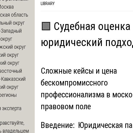
LIBRARY
Москва
ская область
льный округ
🟩 Судебная оценка
-Западный
округ
юридический подхо
жский округ
ий округ
кий округ
Сложные кейсы и цена
восточный
-Кавказский
бескомпромиссного
ий округ
профессионализма в моск
регионы
правовом поле
 эксперта
равствуйте,
Введение: Юридическая п
ь владельцем