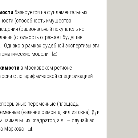
мости
базируется на фундаментальных
зности (способность имущества
мещения (рациональный покупатель не
идания (стоимость отражает будущие
. Однако в рамках судебной экспертизы эти
тематические модели. 📈
жимости
в Московском регионе
ессии с логарифмической спецификацией:
— непрерывные переменные (площадь,
менные (наличие ремонта, вид из окна), βⱼ и
 наименьших квадратов, а εᵢ — случайная
са-Маркова. 📊