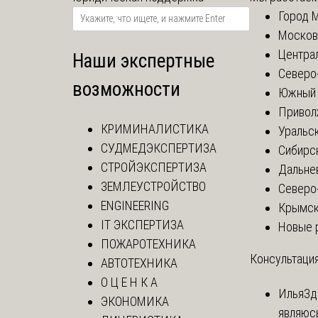
Город 
Москов
Центра
Наши экспертные
Северо
возможности
Южный 
Привол
КРИМИНАЛИСТИКА
Уральск
СУДМЕДЭКСПЕРТИЗА
Сибирс
СТРОЙЭКСПЕРТИЗА
Дальне
ЗЕМЛЕУСТРОЙСТВО
Северо
ENGINEERING
Крымск
IT ЭКСПЕРТИЗА
Новые 
ПОЖАРОТЕХНИКА
Консультация
АВТОТЕХНИКА
О Ц Е Н К А
Илья
Зд
ЭКОНОМИКА
являюс