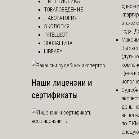
ЛИНГВИСТИКА
одноко
ТОВАРОВЕДЕНИЕ
кварти
ЛАБОРАТОРИЯ
этаже с
ЭКОЛОГИЯ
года. До
INTELLECT
Макси
ЗООЗАЩИТА
Вы экс
LIBRARY
(дульно
компенс
Цена и 
Наши лицензии и
исполне
Судебн
сертификаты
экспер
день, 
выполни
все лицензии →
по ЛКМ.
следую