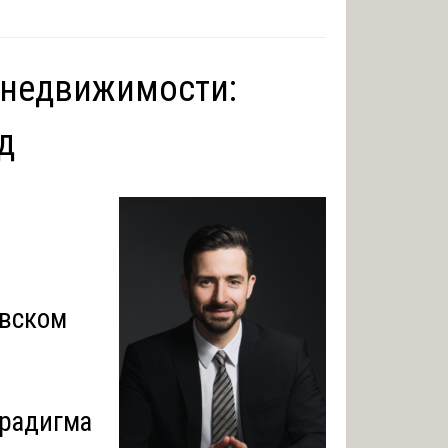
 недвижимости:
д
овском
арадигма