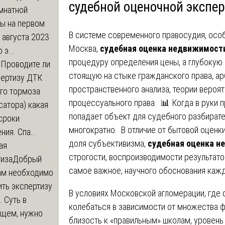
судебной оценочной экспе
мнатной
ры на первом
В системе современного правосудия, особ
 августа 2023
Москва,
судебная оценка недвижимост
 э...
процедуру определения цены, а глубокую
м
Проводите ли
стоящую на стыке гражданского права, ар
пертизу ДТК
пространственного анализа, теории вероят
го тормоза
процессуального права. 📊 Когда в руки
атора) какая
попадает объект для судебного разбирате
сроки
многократно. В отличие от бытовой оценк
ния. Спа...
доля субъективизма,
судебная оценка 
ая
строгости, воспроизводимости результато
тиза
Добрый
самое важное, научного обоснования каж
нам необходимо
ть экспертизу
В условиях Московской агломерации, где
 Суть в
колебаться в зависимости от множества ф
щем, нужно
близость к «правильным» школам, уровень