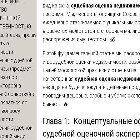
ть, явля...
вид из окна,
судебная оценка недвижим
ТВО
цифрами. Мы, эксперты-оценщики Союза 
ИЧЕННОЙ
ежедневно сталкиваемся с уникальным ср
СТВЕННОСТЬЮ
в расчетах может стоить сторонам миллио
рый день, прошу
распоряжения имуществом. 💰
ть о
ности
В этой фундаментальной статье мы раск
ения судебной
и досудебной оценки недвижимости, разб
изы (предмет:
нашей московской практики и ответим на 
иза про...
качественная
судебная оценка недвижи
икторовна
никогда не будете покупать дешевые про
ва
Здравствуйте,
проводим дешевые, слабые и убогие эксп
вязаться со
бывает. 🔥
о вопросу
ности
Глава 1: Концептуальные о
ения судебной
судебной оценочной экспе
сной меди...