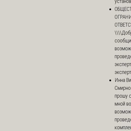
установи
ОБЩЕС
ОГРАН
ОТВЕТ
\\\\
Доб
сообщи
возмож
провед
эксперт
эксперт
Инна В
Смирно
прошу с
мной в
возмож
провед
комплек