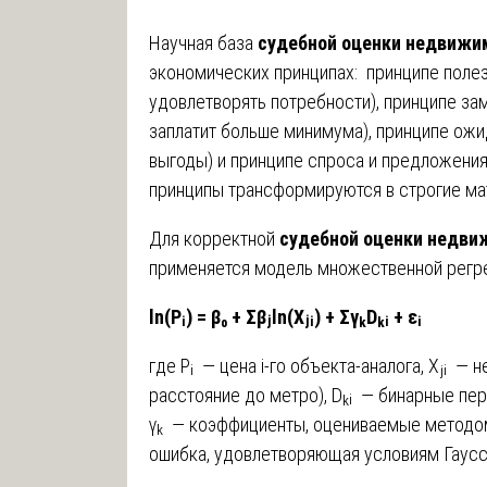
Научная база
судебной оценки недвижи
экономических принципах: принципе поле
удовлетворять потребности), принципе за
заплатит больше минимума), принципе ож
выгоды) и принципе спроса и предложения
принципы трансформируются в строгие ма
Для корректной
судебной оценки недви
применяется модель множественной регр
ln(Pᵢ) = β₀ + Σβⱼln(Xⱼᵢ) + ΣγₖDₖᵢ + εᵢ
где Pᵢ — цена i-го объекта-аналога, Xⱼᵢ 
расстояние до метро), Dₖᵢ — бинарные пере
γₖ — коэффициенты, оцениваемые методом
ошибка, удовлетворяющая условиям Гаус