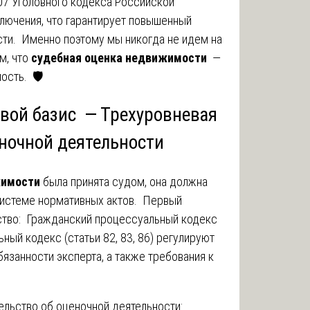
307 Уголовного кодекса Российской
лючения, что гарантирует повышенный
сти. Именно поэтому мы никогда не идем на
м, что
судебная оценка недвижимости
—
сть. 🛡️
овой базис — Трехуровневая
еночной деятельности
жимости
была принята судом, она должна
системе нормативных актов. Первый
ство: Гражданский процессуальный кодекс
ный кодекс (статьи 82, 83, 86) регулируют
бязанности эксперта, а также требования к
ельство об оценочной деятельности: