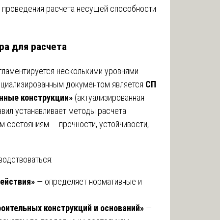
т проведения расчета несущей способности
ора для расчета
гламентируется несколькими уровнями
ециализированным документом является
СП
онные конструкции»
(актуализированная
авил устанавливает методы расчета
 состояниям — прочности, устойчивости,
водствоваться:
действия»
— определяет нормативные и
оительных конструкций и оснований»
—