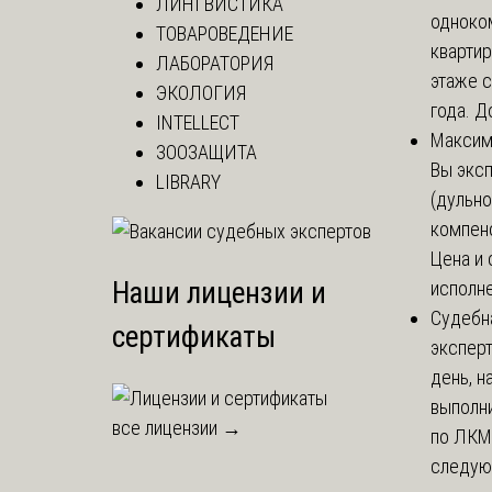
ЛИНГВИСТИКА
одноко
ТОВАРОВЕДЕНИЕ
кварти
ЛАБОРАТОРИЯ
этаже с
ЭКОЛОГИЯ
года. До
INTELLECT
Макси
ЗООЗАЩИТА
Вы экс
LIBRARY
(дульно
компенс
Цена и 
Наши лицензии и
исполне
Судебн
сертификаты
экспер
день, 
выполни
все лицензии →
по ЛКМ.
следую