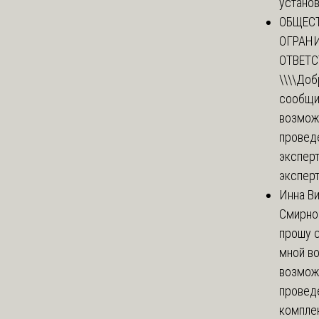
установи
ОБЩЕС
ОГРАН
ОТВЕТ
\\\\
Доб
сообщи
возмож
провед
эксперт
эксперт
Инна В
Смирно
прошу с
мной в
возмож
провед
комплек