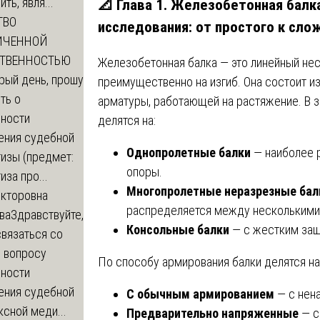
ть, явля...
📐 Глава 1. Железобетонная балк
ТВО
исследования: от простого к сло
ИЧЕННОЙ
СТВЕННОСТЬЮ
Железобетонная балка — это линейный не
рый день, прошу
преимущественно на изгиб. Она состоит из
ть о
арматуры, работающей на растяжение. В 
ности
делятся на:
ения судебной
Однопролетные балки
— наиболее 
изы (предмет:
опоры.
иза про...
Многопролетные неразрезные бал
икторовна
распределяется между несколькими
ва
Здравствуйте,
Консольные балки
— с жестким защ
вязаться со
о вопросу
По способу армирования балки делятся на
ности
ения судебной
С обычным армированием
— с нен
сной меди...
Предварительно напряженные
— с