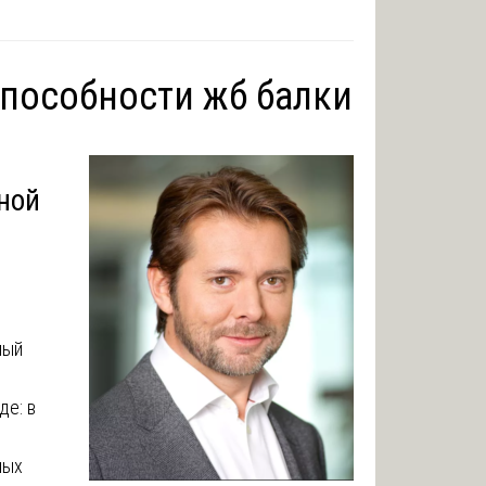
способности жб балки
ной
мый
де: в
ных