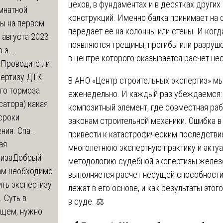
цехов, в фундаментах и в десятках других
мнатной
конструкций. Именно балка принимает на 
ры на первом
передает ее на колонны или стены. И когд
 августа 2023
появляются трещины, прогибы или разруш
 э...
в центре которого оказывается расчет не
м
Проводите ли
пертизу ДТК
В АНО «Центр строительных экспертиз» м
го тормоза
еженедельно. И каждый раз убеждаемся:
атора) какая
композитный элемент, где совместная раб
сроки
законам строительной механики. Ошибка в
ния. Спа...
привести к катастрофическим последствиям
ая
многолетнюю экспертную практику и акту
тиза
Добрый
методологию судебной экспертизы железо
нам необходимо
выполняется расчет несущей способности
ть экспертизу
лежат в его основе, и как результаты эт
 Суть в
в суде. ⚖️
щем, нужно