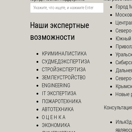
Город 
Москов
Центра
Наши экспертные
Северо
возможности
Южный 
Привол
КРИМИНАЛИСТИКА
Уральск
СУДМЕДЭКСПЕРТИЗА
Сибирс
СТРОЙЭКСПЕРТИЗА
Дальне
ЗЕМЛЕУСТРОЙСТВО
Северо
ENGINEERING
Крымск
IT ЭКСПЕРТИЗА
Новые 
ПОЖАРОТЕХНИКА
Консультация
АВТОТЕХНИКА
О Ц Е Н К А
Илья
Зд
ЭКОНОМИКА
являюс