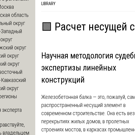
LIBRARY
Москва
ская область
льный округ
🟩 Расчет несущей 
-Западный
округ
жский округ
Научная методология судеб
ий округ
кий округ
экспертизы линейных
восточный
конструкций
-Кавказский
ий округ
регионы
Железобетонная балка — это, пожалуй, са
распространенный несущий элемент в
 эксперта
современном строительстве. Она есть вез
перекрытиях жилых домов, в пролетных
равствуйте,
строениях мостов, в каркасах промышлен
ь владельцем