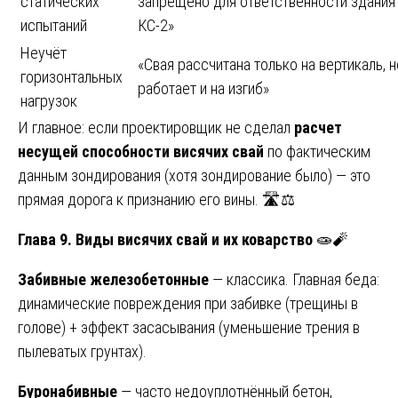
статических
запрещено для ответственности здания
испытаний
КС-2»
Неучёт
«Свая рассчитана только на вертикаль, н
горизонтальных
работает и на изгиб»
нагрузок
И главное: если проектировщик не сделал
расчет
несущей способности висячих свай
по фактическим
данным зондирования (хотя зондирование было) — это
прямая дорога к признанию его вины. 🛣️⚖️
Глава 9. Виды висячих свай и их коварство
🧫🧨
Забивные железобетонные
— классика. Главная беда:
динамические повреждения при забивке (трещины в
голове) + эффект засасывания (уменьшение трения в
пылеватых грунтах).
Буронабивные
— часто недоуплотнённый бетон,