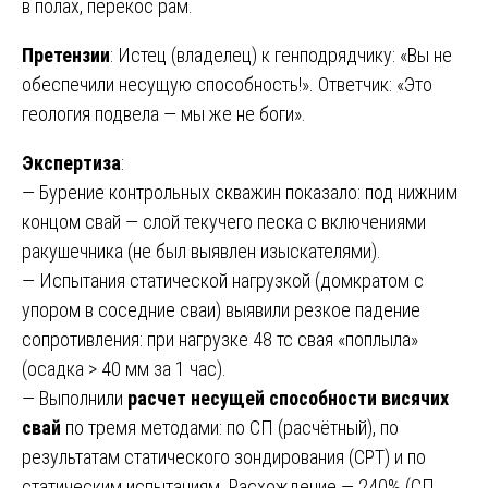
в полах, перекос рам.
Претензии
: Истец (владелец) к генподрядчику: «Вы не
обеспечили несущую способность!». Ответчик: «Это
геология подвела — мы же не боги».
Экспертиза
:
— Бурение контрольных скважин показало: под нижним
концом свай — слой текучего песка с включениями
ракушечника (не был выявлен изыскателями).
— Испытания статической нагрузкой (домкратом с
упором в соседние сваи) выявили резкое падение
сопротивления: при нагрузке 48 тс свая «поплыла»
(осадка > 40 мм за 1 час).
— Выполнили
расчет несущей способности висячих
свай
по тремя методами: по СП (расчётный), по
результатам статического зондирования (CPT) и по
статическим испытаниям. Расхождение — 240% (СП