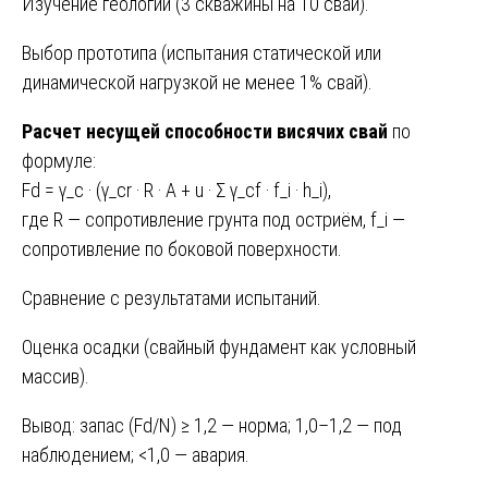
Изучение геологии (3 скважины на 10 свай).
Выбор прототипа (испытания статической или
динамической нагрузкой не менее 1% свай).
Расчет несущей способности висячих свай
по
формуле:
Fd = γ_c · (γ_cr · R · A + u · Σ γ_cf · f_i · h_i),
где R — сопротивление грунта под остриём, f_i —
сопротивление по боковой поверхности.
Сравнение с результатами испытаний.
Оценка осадки (свайный фундамент как условный
массив).
Вывод: запас (Fd/N) ≥ 1,2 — норма; 1,0–1,2 — под
наблюдением; <1,0 — авария.