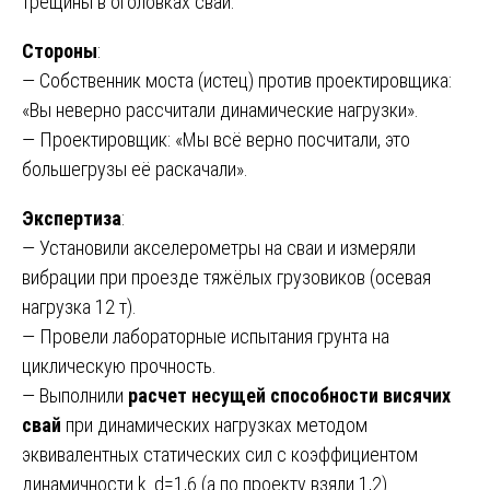
трещины в оголовках свай.
Стороны
:
— Собственник моста (истец) против проектировщика:
«Вы неверно рассчитали динамические нагрузки».
— Проектировщик: «Мы всё верно посчитали, это
большегрузы её раскачали».
Экспертиза
:
— Установили акселерометры на сваи и измеряли
вибрации при проезде тяжёлых грузовиков (осевая
нагрузка 12 т).
— Провели лабораторные испытания грунта на
циклическую прочность.
— Выполнили
расчет несущей способности висячих
свай
при динамических нагрузках методом
эквивалентных статических сил с коэффициентом
динамичности k_d=1,6 (а по проекту взяли 1,2).