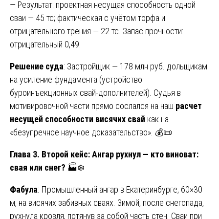
— Результат: проектная несущая способность одной
сваи — 45 тс; фактическая с учётом торфа и
отрицательного трения — 22 тс. Запас прочности:
отрицательный 0,49.
Решение суда
: Застройщик — 178 млн руб. дольщикам
на усиление фундамента (устройство
буроинъекционных свай-дополнителей). Судья в
мотивировочной части прямо сослался на наш
расчет
несущей способности висячих свай
как на
«безупречное научное доказательство». 💰📜
Глава 3. Второй кейс: Ангар рухнул — кто виноват:
свая или снег?
🏭❄️
Фабула
: Промышленный ангар в Екатеринбурге, 60×30
м, на висячих забивных сваях. Зимой, после снегопада,
рухнула кровля, потянув за собой часть стен. Сваи при