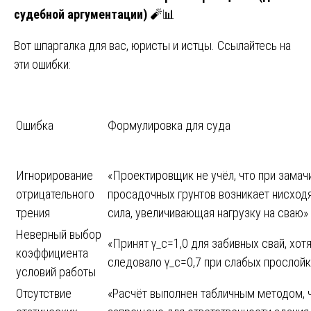
судебной аргументации)
🧨📊
Вот шпаргалка для вас, юристы и истцы. Ссылайтесь на
эти ошибки:
Ошибка
Формулировка для суда
Игнорирование
«Проектировщик не учёл, что при замач
отрицательного
просадочных грунтов возникает нисход
трения
сила, увеличивающая нагрузку на сваю»
Неверный выбор
«Принят γ_c=1,0 для забивных свай, хот
коэффициента
следовало γ_c=0,7 при слабых прослойк
условий работы
Отсутствие
«Расчёт выполнен табличным методом, 