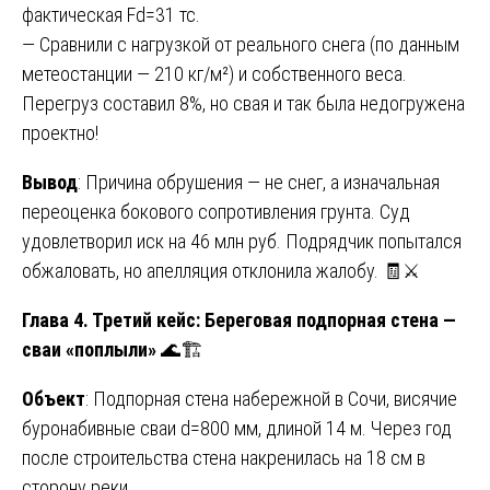
фактическая Fd=31 тс.
— Сравнили с нагрузкой от реального снега (по данным
метеостанции — 210 кг/м²) и собственного веса.
Перегруз составил 8%, но свая и так была недогружена
проектно!
Вывод
: Причина обрушения — не снег, а изначальная
переоценка бокового сопротивления грунта. Суд
удовлетворил иск на 46 млн руб. Подрядчик попытался
обжаловать, но апелляция отклонила жалобу. 🧾⚔️
Глава 4. Третий кейс: Береговая подпорная стена —
сваи «поплыли»
🌊🏗️
Объект
: Подпорная стена набережной в Сочи, висячие
буронабивные сваи d=800 мм, длиной 14 м. Через год
после строительства стена накренилась на 18 см в
сторону реки.