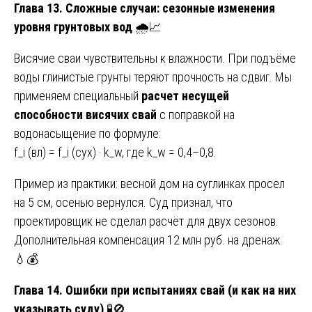
Глава 13. Сложные случаи: сезонные изменения
уровня грунтовых вод
🌧️📈
Висячие сваи чувствительны к влажности. При подъёме
воды глинистые грунты теряют прочность на сдвиг. Мы
применяем специальный
расчет несущей
способности висячих свай
с поправкой на
водонасыщение по формуле:
f_i (вл) = f_i (сух) · k_w, где k_w = 0,4–0,8.
Пример из практики: весной дом на суглинках просел
на 5 см, осенью вернулся. Суд признал, что
проектировщик не сделал расчёт для двух сезонов.
Дополнительная компенсация 12 млн руб. на дренаж.
💧💰
Глава 14. Ошибки при испытаниях свай (и как на них
указывать суду)
🧪🚫