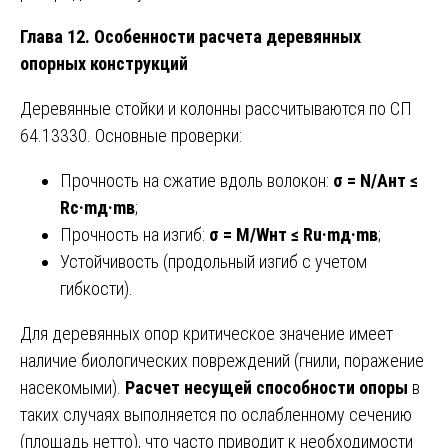
Глава 12. Особенности расчета деревянных
опорных конструкций
Деревянные стойки и колонны рассчитываются по СП
64.13330. Основные проверки:
Прочность на сжатие вдоль волокон:
σ = N/Aнт ≤
Rc·mд·mв
;
Прочность на изгиб:
σ = M/Wнт ≤ Ru·mд·mв
;
Устойчивость (продольный изгиб с учетом
гибкости).
Для деревянных опор критическое значение имеет
наличие биологических повреждений (гнили, поражение
насекомыми).
Расчет несущей способности опоры
в
таких случаях выполняется по ослабленному сечению
(площадь нетто), что часто приводит к необходимости