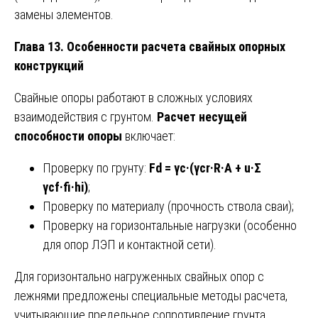
замены элементов.
Глава 13. Особенности расчета свайных опорных
конструкций
Свайные опоры работают в сложных условиях
взаимодействия с грунтом.
Расчет несущей
способности опоры
включает:
Проверку по грунту:
Fd = γc·(γcr·R·A + u·Σ
γcf·fi·hi)
;
Проверку по материалу (прочность ствола сваи);
Проверку на горизонтальные нагрузки (особенно
для опор ЛЭП и контактной сети).
Для горизонтально нагруженных свайных опор с
лежнями предложены специальные методы расчета,
учитывающие предельное сопротивление грунта.