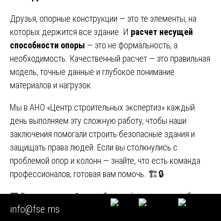
Друзья, опорные конструкции — это те элементы, на
которых держится все здание. И
расчет несущей
способности опоры
— это не формальность, а
необходимость. Качественный расчет — это правильная
модель, точные данные и глубокое понимание
материалов и нагрузок.
Мы в АНО «Центр строительных экспертиз» каждый
день выполняем эту сложную работу, чтобы наши
заключения помогали строить безопасные здания и
защищать права людей. Если вы столкнулись с
проблемой опор и колонн — знайте, что есть команда
профессионалов, готовая вам помочь. 🏗️🔒
Навигация
🟩 Расчет несущей способности фундаментного болта
info@fse.ms
🟩 Методологический конструкт судебной
по