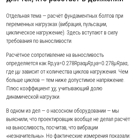
Отдельная тема — расчёт фундаментных болтов при
переменных нагрузках (вибрация, пульсации,
циклическое нагружение). Здесь вступают в силу
требования по выносливости.
Расчётное сопротивление на выносливость
определяется как Rp,ya=0.278Rpaαμ
R
p
,
ya
​=0.278
μR
pa
α
​,
где μ
μ
зависит от количества циклов нагружения. Чем
больше циклов — тем ниже допустимое напряжение.
Плюс коэффициент χ
χ
, учитывающий долю
динамической нагрузки.
В одном из дел — о насосном оборудовании — мы
выяснили, что проектировщик вообще не делал расчёт
на выносливость, посчитав, что вибрации
«незначительны». Но фактические измерения показали: