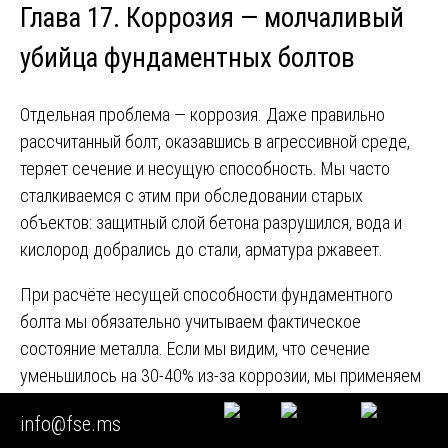
Глава 17. Коррозия — молчаливый
убийца фундаментных болтов
Отдельная проблема — коррозия. Даже правильно
рассчитанный болт, оказавшись в агрессивной среде,
теряет сечение и несущую способность. Мы часто
сталкиваемся с этим при обследовании старых
объектов: защитный слой бетона разрушился, вода и
кислород добрались до стали, арматура ржавеет.
При расчёте несущей способности фундаментного
болта мы обязательно учитываем фактическое
состояние металла. Если мы видим, что сечение
уменьшилось на 30-40% из-за коррозии, мы применяем
понижающие коэффициенты. И когда в суде мы
info@fse.ms
говорим: «фактическая несущая способность болта