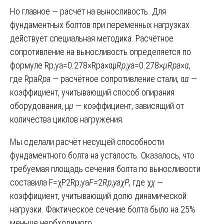
Но главное — расчёт на выносливость. Для
фундаментных болтов при переменных нагрузках
действует специальная методика. Расчётное
сопротивление на выносливость определяется по
формуле Rp,ya=0.278×Rpa×αμ
R
p
,
ya
​=0.278×
μR
pa
​×
α
​,
где Rpa
R
pa
​ — расчётное сопротивление стали, α
α
—
коэффициент, учитывающий способ опирания
оборудования, μ
μ
— коэффициент, зависящий от
количества циклов нагружения.
Мы сделали расчёт несущей способности
фундаментного болта на усталость. Оказалось, что
требуемая площадь сечения болта по выносливости
составила F=χP2Rp,ya
F
=2
R
p
,
ya
χP
​, где χ
χ
—
коэффициент, учитывающий долю динамической
нагрузки. Фактическое сечение болта было на 25%
меньше необходимого.