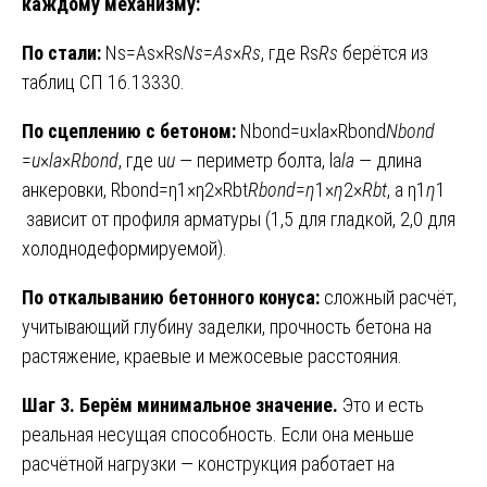
каждому механизму:
По стали:
Ns=As×Rs
N
s
​=
A
s
​×
R
s
​, где Rs
R
s
​ берётся из
таблиц СП 16.13330.
По сцеплению с бетоном:
Nbond=u×la×Rbond
N
bond
=
u
×
l
a
​×
R
bond
​, где u
u
— периметр болта, la
l
a
​ — длина
анкеровки, Rbond=η1×η2×Rbt
R
bond
​=
η
1​×
η
2​×
R
bt
​, а η1
η
1​
зависит от профиля арматуры (1,5 для гладкой, 2,0 для
холоднодеформируемой).
По откалыванию бетонного конуса:
сложный расчёт,
учитывающий глубину заделки, прочность бетона на
растяжение, краевые и межосевые расстояния.
Шаг 3. Берём минимальное значение.
Это и есть
реальная несущая способность. Если она меньше
расчётной нагрузки — конструкция работает на