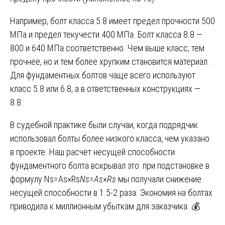
Например, болт класса 5.8 имеет предел прочности 500
МПа и предел текучести 400 МПа. Болт класса 8.8 —
800 и 640 МПа соответственно. Чем выше класс, тем
прочнее, но и тем более хрупким становится материал.
Для фундаментных болтов чаще всего используют
класс 5.8 или 6.8, а в ответственных конструкциях —
8.8.
В судебной практике были случаи, когда подрядчик
использовал болты более низкого класса, чем указано
в проекте. Наш расчёт несущей способности
фундаментного болта вскрывал это: при подстановке в
формулу Ns=As×Rs
N
s
​=
A
s
​×
R
s
​ мы получали снижение
несущей способности в 1.5-2 раза. Экономия на болтах
приводила к миллионным убыткам для заказчика. 💰