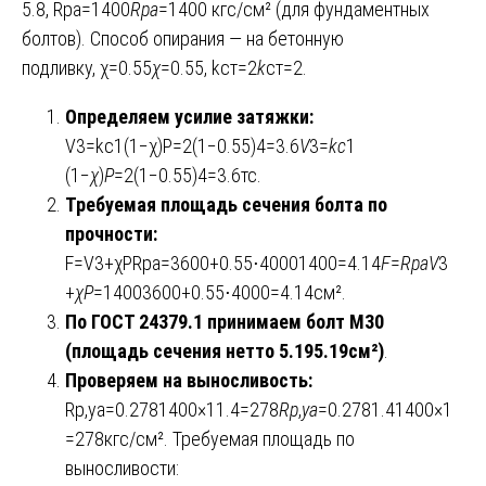
5.8, Rpa=1400
R
pa
​=1400 кгс/см² (для фундаментных
болтов). Способ опирания — на бетонную
подливку, χ=0.55
χ
=0.55, kст=2
k
ст​=2.
Определяем усилие затяжки:
V3=kc1(1−χ)P=2(1−0.55)4=3.6
V
3​=
k
c
1​
(1−
χ
)
P
=2(1−0.55)4=3.6тс.
Требуемая площадь сечения болта по
прочности:
F=V3+χPRpa=3600+0.55⋅40001400=4.14
F
=
R
pa
V
3​
+
χP
​=14003600+0.55⋅4000​=4.14см².
По ГОСТ 24379.1 принимаем болт М30
(площадь сечения нетто
5.19
5.19
см²)
.
Проверяем на выносливость:
Rp,ya=0.2781400×11.4=278
R
p
,
ya
​=0.2781.41400×1​
=278кгс/см². Требуемая площадь по
выносливости: