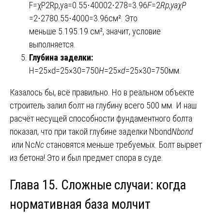
F=χP2Rp,ya=0.55⋅40002⋅278=3.96
F
=2
R
p
,
ya
χP
=2⋅2780.55⋅4000​=3.96см². Это
меньше 5.195.19 см², значит, условие
выполняется.
Глубина заделки:
H=25×d=25×30=750
H
=25×
d
=25×30=750мм.
Казалось бы, всё правильно. Но в реальном объекте
строитель залил болт на глубину всего 500 мм. И наш
расчёт несущей способности фундаментного болта
показал, что при такой глубине заделки Nbond
N
bond
или Nc
N
c
​ становятся меньше требуемых. Болт вырвет
из бетона! Это и был предмет спора в суде.
Глава 15. Сложные случаи: когда
нормативная база молчит