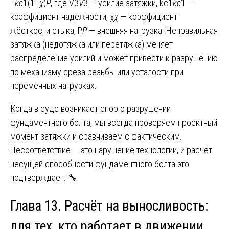
=
k
c
1​(1−
χ
)
P
, где V3
V
3​ — усилие затяжки, kc1
k
c
1​ —
коэффициент надёжности, χ
χ
— коэффициент
жёсткости стыка, P
P
— внешняя нагрузка. Неправильная
затяжка (недотяжка или перетяжка) меняет
распределение усилий и может привести к разрушению
по механизму среза резьбы или усталости при
переменных нагрузках.
Когда в суде возникает спор о разрушении
фундаментного болта, мы всегда проверяем проектный
момент затяжки и сравниваем с фактическим.
Несоответствие — это нарушение технологии, и расчёт
несущей способности фундаментного болта это
подтверждает. 🔧
Глава 13. Расчёт на выносливость:
для тех, кто работает в движении