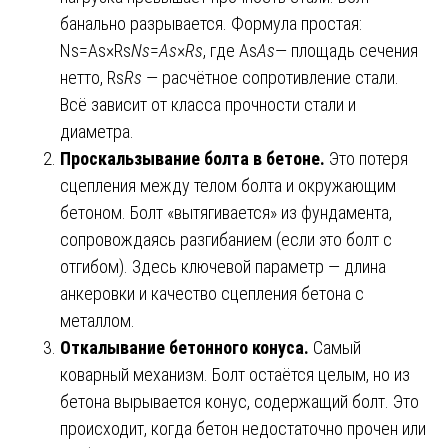
банально разрывается. Формула простая:
Ns=As×Rs
N
s
​=
A
s
​×
R
s
​, где As
A
s
​— площадь сечения
нетто, Rs
R
s
​ — расчётное сопротивление стали.
Всё зависит от класса прочности стали и
диаметра.
Проскальзывание болта в бетоне.
Это потеря
сцепления между телом болта и окружающим
бетоном. Болт «вытягивается» из фундамента,
сопровождаясь разгибанием (если это болт с
отгибом). Здесь ключевой параметр — длина
анкеровки и качество сцепления бетона с
металлом.
Откалывание бетонного конуса.
Самый
коварный механизм. Болт остаётся целым, но из
бетона вырывается конус, содержащий болт. Это
происходит, когда бетон недостаточно прочен или