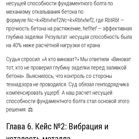
несущей способности фундаментного болта по
механизму откалывания бетона по
формуле Nc=k×Rbt×hef2
N
c
​=
k
×
R
bt
​×
h
ef
2​, где Rbt
R
bt
​ —
прочность бетона на растяжение, hef
h
ef
​ — эффективная
глубина заделки. Результат: несущая способность была
на 40% ниже расчётной нагрузки от крана.
Судья спросил: «А кто виноват?» Мы ответили: «Виноват
тот, кто не проверил глубину заделки перед заливкой
бетона». Выяснилось, что контроль со стороны
технадзора не проводился. Суд обязал генподрядчика
компенсировать ущерб. А наш расчёт несущей
способности фундаментного болта стал основой этого
решения. ⚖️
Глава 6. Кейс №2: Вибрация и