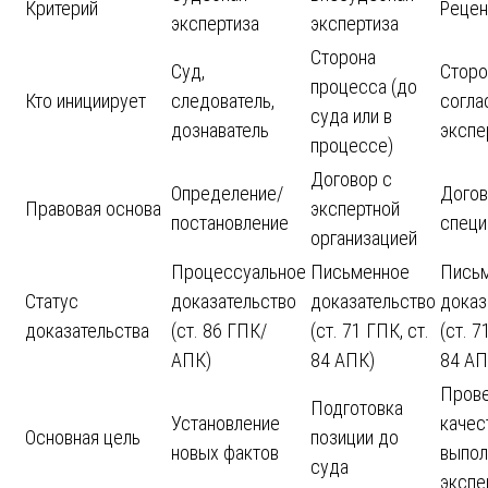
Критерий
Рецен
экспертиза
экспертиза
Сторона
Суд,
Сторо
процесса (до
Кто инициирует
следователь,
согла
суда или в
дознаватель
экспе
процессе)
Договор с
Определение/
Догов
Правовая основа
экспертной
постановление
специ
организацией
Процессуальное
Письменное
Пись
Статус
доказательство
доказательство
доказ
доказательства
(ст. 86 ГПК/
(ст. 71 ГПК, ст.
(ст. 7
АПК)
84 АПК)
84 АП
Пров
Подготовка
Установление
качес
Основная цель
позиции до
новых фактов
выпол
суда
экспе