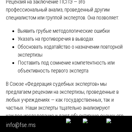
Рецензия на заключение ПСПЭ — это
профессиональный анализ, проведенный другим
специалистом или группой экспертов. Она позволяет:
Выявить грубые методологические ошибки
Указать на противоречия в выводах
Обосновать ходатайство о назначении повторной
экспертизы
Поставить под сомнение компетентность или
объективность первого эксперта
В Союзе «Федерация судебных экспертов» мы
предлагаем рецензии на экспертизы, проведенные в
любых учреждениях — как государственных, так и
частных. Наши эксперты тщательно анализируют
каждое исследование и дают объективную оценку его
научной обоснованности.
info@fse.ms