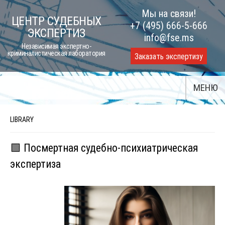
Skip
Мы на связи!
ЦЕНТР СУДЕБНЫХ
to
+7 (495) 666-5-666
ЭКСПЕРТИЗ
content
info@fse.ms
Независимая экспертно-
криминалистическая лаборатория
Заказать экспертизу
МЕНЮ
LIBRARY
🟩 Посмертная судебно-психиатрическая
экспертиза