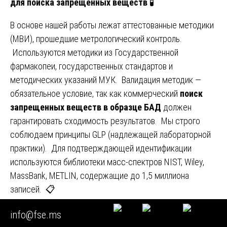
для поиска запрещенных веществ
🧪
В основе нашей работы лежат аттестованные методики
(МВИ), прошедшие метрологический контроль.
Используются методики из Государственной
фармакопеи, государственных стандартов и
методических указаний МУК. Валидация методик —
обязательное условие, так как коммерческий
поиск
запрещенных веществ в образце БАД
должен
гарантировать сходимость результатов. Мы строго
соблюдаем принципы GLP (надлежащей лабораторной
практики). Для подтверждающей идентификации
используются библиотеки масс-спектров NIST, Wiley,
MassBank, METLIN, содержащие до 1,5 миллиона
записей. 📋
Глава 17. Ценообразование на рынке экспертных
info@fse.ms
услуг по поиску запрещенных веществ
💰