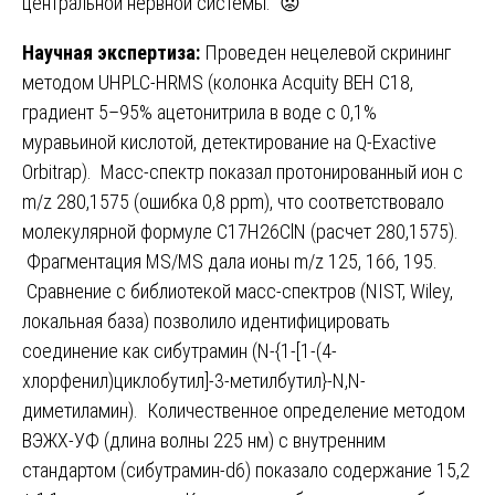
центральной нервной системы. 😟
Научная экспертиза:
Проведен нецелевой скрининг
методом UHPLC-HRMS (колонка Acquity BEH C18,
градиент 5–95% ацетонитрила в воде с 0,1%
муравьиной кислотой, детектирование на Q-Exactive
Orbitrap). Масс-спектр показал протонированный ион с
m/z 280,1575 (ошибка 0,8 ppm), что соответствовало
молекулярной формуле C17H26ClN (расчет 280,1575).
Фрагментация MS/MS дала ионы m/z 125, 166, 195.
Сравнение с библиотекой масс-спектров (NIST, Wiley,
локальная база) позволило идентифицировать
соединение как сибутрамин (N-{1-[1-(4-
хлорфенил)циклобутил]-3-метилбутил}-N,N-
диметиламин). Количественное определение методом
ВЭЖХ-УФ (длина волны 225 нм) с внутренним
стандартом (сибутрамин-d6) показало содержание 15,2