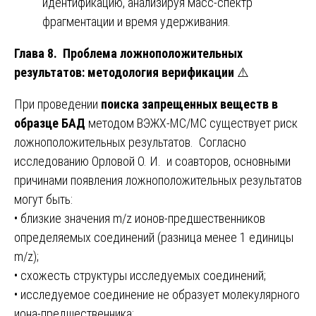
идентификацию, анализируя масс-спектр
фрагментации и время удерживания.
Глава 8. Проблема ложноположительных
результатов: методология верификации
⚠️
При проведении
поиска запрещенных веществ в
образце БАД
методом ВЭЖХ-МС/МС существует риск
ложноположительных результатов. Согласно
исследованию Орловой О. И. и соавторов, основными
причинами появления ложноположительных результатов
могут быть:
• близкие значения m/z ионов-предшественников
определяемых соединений (разница менее 1 единицы
m/z);
• схожесть структуры исследуемых соединений;
• исследуемое соединение не образует молекулярного
иона-предшественника;