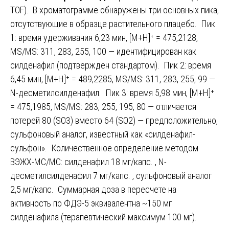
TOF). В хроматограмме обнаружены три основных пика,
отсутствующие в образце растительного плацебо. Пик
1: время удерживания 6,23 мин, [M+H]⁺ = 475,2128,
MS/MS: 311, 283, 255, 100 — идентифицирован как
силденафил (подтвержден стандартом). Пик 2: время
6,45 мин, [M+H]⁺ = 489,2285, MS/MS: 311, 283, 255, 99 —
N-десметилсилденафил. Пик 3: время 5,98 мин, [M+H]⁺
= 475,1985, MS/MS: 283, 255, 195, 80 — отличается
потерей 80 (SO3) вместо 64 (SO2) — предположительно,
сульфоновый аналог, известный как «силденафил-
сульфон». Количественное определение методом
ВЭЖХ-МС/МС: силденафил 18 мг/капс. , N-
десметилсилденафил 7 мг/капс. , сульфоновый аналог
2,5 мг/капс. Суммарная доза в пересчете на
активность по ФДЭ-5 эквивалентна ~150 мг
силденафила (терапевтический максимум 100 мг).