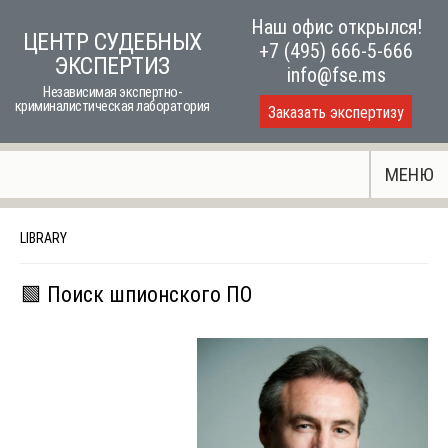
Skip
Наш офис открылся!
ЦЕНТР СУДЕБНЫХ
to
+7 (495) 666-5-666
ЭКСПЕРТИЗ
content
info@fse.ms
Независимая экспертно-
криминалистическая лаборатория
Заказать экспертизу
МЕНЮ
LIBRARY
🟩 Поиск шпионского ПО