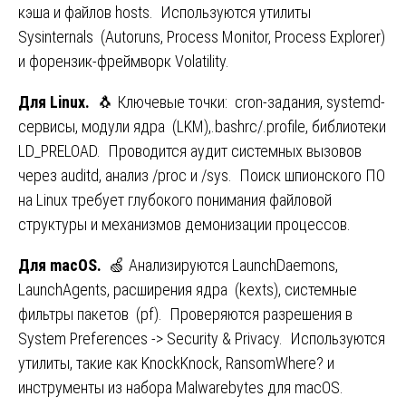
кэша и файлов hosts. Используются утилиты
Sysinternals (Autoruns, Process Monitor, Process Explorer)
и форензик-фреймворк Volatility.
Для
Linux.
🐧 Ключевые точки: cron-задания, systemd-
сервисы, модули ядра (LKM),.bashrc/.profile, библиотеки
LD_PRELOAD. Проводится аудит системных вызовов
через auditd, анализ /proc и /sys. Поиск шпионского ПО
на Linux требует глубокого понимания файловой
структуры и механизмов демонизации процессов.
Для macOS.
🍏 Анализируются LaunchDaemons,
LaunchAgents, расширения ядра (kexts), системные
фильтры пакетов (pf). Проверяются разрешения в
System Preferences -> Security & Privacy. Используются
утилиты, такие как KnockKnock, RansomWhere? и
инструменты из набора Malwarebytes для macOS.