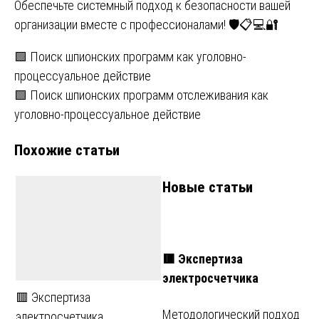
Обеспечьте системный подход к безопасности вашей
организации вместе с профессионалами! 🛡️📋💻🔐
Навигация
🟩 Поиск шпионских программ как уголовно-
процессуальное действие
по
🟩 Поиск шпионских программ отслеживания как
записям
уголовно-процессуальное действие
Похожие статьи
Новые статьи
🟥 Экспертиза
электросчетчика
🟥 Экспертиза
Методологический подход
электросчетчика