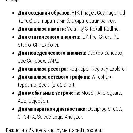
Для создания образов:
FTK Imager, Guymager, dd
(Linux) с аппаратными блокираторами записи.
Для
анализа
памяти
:
Volatility 3, Rekall, Redline.
Для
статического
анализа
:
IDA Pro, Ghidra, PE
Studio, CFF Explorer.
Для
поведенческого
анализа
:
Cuckoo Sandbox,
Joe Sandbox, CAPE.
Для
анализа
реестра
:
RegRipper, Registry Explorer.
Для
анализа
сетевого
трафика
:
Wireshark,
tcpdump, Zeek (Bro), Snort.
Для
мобильных
устройств
:
MobSF, Androguard,
ADB, Objection.
Для
аппаратной
диагностики
:
Dediprog SF600,
CH341A, Saleae Logic Analyzer.
Важно, чтобы весь инструментарий проходил