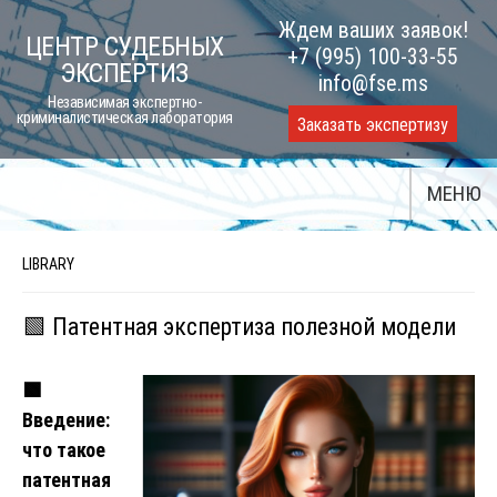
Skip
Ждем ваших заявок!
ЦЕНТР СУДЕБНЫХ
to
+7 (995) 100-33-55
ЭКСПЕРТИЗ
content
info@fse.ms
Независимая экспертно-
криминалистическая лаборатория
Заказать экспертизу
МЕНЮ
LIBRARY
🟩 Патентная экспертиза полезной модели
🟩
Введение:
что такое
патентная