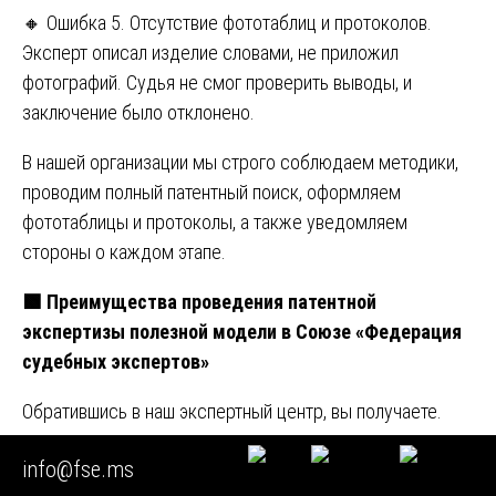
🔸 Ошибка 5. Отсутствие фототаблиц и протоколов.
Эксперт описал изделие словами, не приложил
фотографий. Судья не смог проверить выводы, и
заключение было отклонено.
В нашей организации мы строго соблюдаем методики,
проводим полный патентный поиск, оформляем
фототаблицы и протоколы, а также уведомляем
стороны о каждом этапе.
🟩
Преимущества проведения патентной
экспертизы полезной модели в Союзе «Федерация
судебных экспертов»
Обратившись в наш экспертный центр, вы получаете.
🔸 Штатных экспертов-патентоведов с высшим
info@fse.ms
техническим образованием, опытом работы в