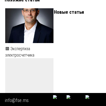
Новые статьи
🟥 Экспертиза
электросчетчика
🔴 Экспертиза пожарных
info@fse.ms
проектов