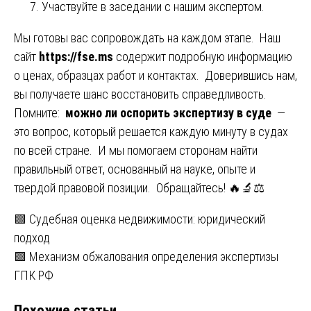
Участвуйте в заседании с нашим экспертом.
Мы готовы вас сопровождать на каждом этапе. Наш
сайт
https://fse.ms
содержит подробную информацию
о ценах, образцах работ и контактах. Доверившись нам,
вы получаете шанс восстановить справедливость.
Помните:
можно ли оспорить экспертизу в суде
—
это вопрос, который решается каждую минуту в судах
по всей стране. И мы помогаем сторонам найти
правильный ответ, основанный на науке, опыте и
твердой правовой позиции. Обращайтесь! 🔥🔬⚖️
Навигация
🟩 Судебная оценка недвижимости: юридический
подход
по
🟩 Механизм обжалования определения экспертизы
записям
ГПК РФ
Похожие статьи