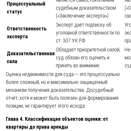
Процессуальный
судебным доказательством
(«
статус
(«Заключение эксперта»)
св
Эксперт даёт подписку об
Уг
Ответственность
уголовной ответственности по
эк
эксперта
ст. 307 УК РФ
пр
Обладает приоритетной силой;
Не
Доказательственная
суд обязан его оценить и
мо
сила
принять во внимание
су
Оценка недвижимости для суда — это процессуально
более сложный, но и максимально защищённый
механизм получения доказательства. Досудебный
отчёт, хотя и может быть полезен для формирования
позиции, не гарантирует этого исхода.
Глава 4. Классификация объектов оценки: от
квартиры до права аренды