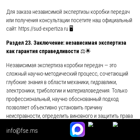
Для заказа независимой экспертизы коробки передач
или получения консультации посетите наш официальный
сайт:
https://sud-expertiza.ru
🖥️
Раздел 23. Заключение: независимая экспертиза
как гарантия справедливости
⚖️🌟
Независимая экспертиза коробки передач — это
сложный научно-методический процесс, сочетающий
глубокие знания в области механики, гидравлики,
электроники, трибологии и материаловедения. Только
профессиональный, научно обоснованный подход
позволяет объективно установить причину
неисправности, определить виновного и защитить права
участников гражданского оборота. Качественная
info@fse.ms
независимая экспертиза коробки передач — ваш