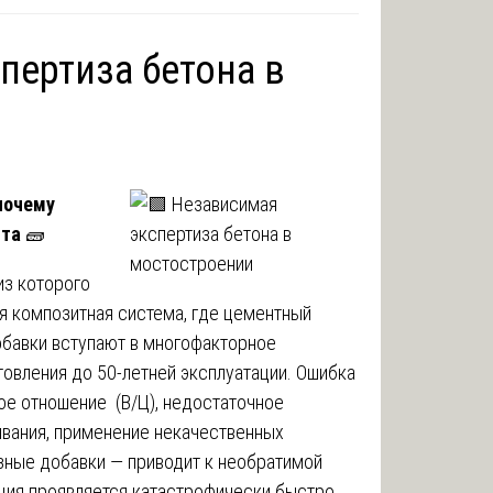
пертиза бетона в
 почему
ста
🧱
из которого
я композитная система, где цементный
добавки вступают в многофакторное
товления до 50-летней эксплуатации. Ошибка
ое отношение (В/Ц), недостаточное
ывания, применение некачественных
зные добавки — приводит к необратимой
ация проявляется катастрофически быстро