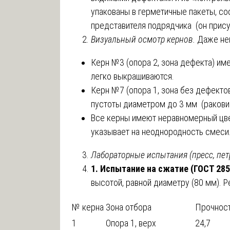
упакованы в герметичные пакеты, со
представителя подрядчика (он присут
Визуальный осмотр кернов.
Даже не
Керн №3 (опора 2, зона дефекта) им
легко выкрашиваются.
Керн №7 (опора 1, зона без дефектов
пустоты диаметром до 3 мм (ракови
Все керны имеют неравномерный цвет
указывает на неоднородность смеси
Лабораторные испытания (пресс, пет
1. Испытание на сжатие (ГОСТ 285
высотой, равной диаметру (80 мм). Р
№ керна
Зона отбора
Прочност
1
Опора 1, верх
24,7