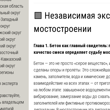
ская область
льный округ
🟩 Независимая экс
-Западный
округ
мостостроении
жский округ
ий округ
Глава 1. Бетон как главный свидетель:
кий округ
качество смеси определяет судьбу мо
восточный
-Кавказский
Бетон — это не просто «серое вещество», 
ий округ
сделаны опоры и пролёты. Это сложнейша
регионы
камень, заполнители, вода и химические 
взаимодействие на всех этапах — от приго
 эксперта
на любом этапе: завышенное водоцементн
равствуйте,
вибрирование, замерзание воды до схват
ь владельцем
заполнителей или фиктивные противоморо
мнатной
деградации. В мостостроении эта деград