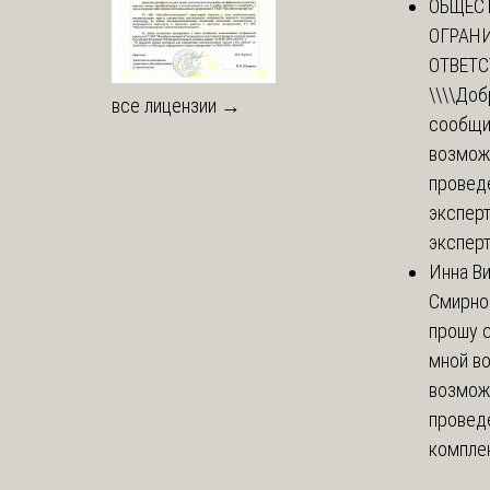
ОБЩЕС
ОГРАН
ОТВЕТ
\\\\
Доб
все лицензии →
сообщи
возмож
провед
эксперт
эксперт
Инна В
Смирно
прошу с
мной в
возмож
провед
комплек