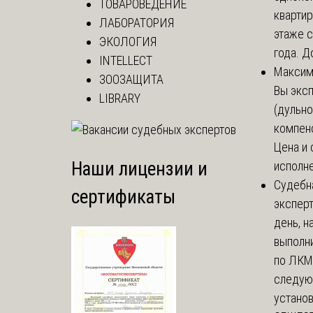
ТОВАРОВЕДЕНИЕ
кварти
ЛАБОРАТОРИЯ
этаже с
ЭКОЛОГИЯ
года. До
INTELLECT
Макси
ЗООЗАЩИТА
Вы экс
LIBRARY
(дульно
компенс
Цена и 
Наши лицензии и
исполне
Судебн
сертификаты
экспер
день, 
выполни
по ЛКМ.
следую
установи