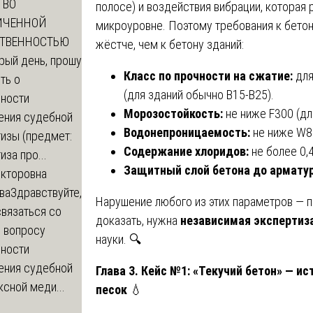
ТВО
полосе) и воздействия вибрации, которая
ИЧЕННОЙ
микроуровне. Поэтому требования к бетон
СТВЕННОСТЬЮ
жёстче, чем к бетону зданий:
рый день, прошу
Класс по прочности на сжатие:
для
ть о
(для зданий обычно B15-B25).
ности
Морозостойкость:
не ниже F300 (дл
ения судебной
Водонепроницаемость:
не ниже W8
изы (предмет:
Содержание хлоридов:
не более 0,
иза про...
Защитный слой бетона до армату
икторовна
ва
Здравствуйте,
Нарушение любого из этих параметров — п
вязаться со
доказать, нужна
независимая экспертиз
о вопросу
науки. 🔍
ности
ения судебной
Глава 3. Кейс №1: «Текучий бетон» — ис
сной меди...
песок
💧