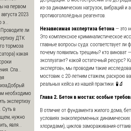
ры на первом
из-за динамических нагрузок, вибраций и
 августа 2023
противогололёдных реагентов.
 э...
Независимая экспертиза бетона
— это н
м
Проводите ли
Это комплексное криминалистическое иссл
пертизу ДТК
главные вопросы суда: соответствует ли 
го тормоза
почему появились трещины? кто виноват —
атора) какая
эксплуатант? какой остаточный ресурс? 
сроки
экспертов», мы проводим такие исследован
ния. Спа...
мостовик с 20-летним стажем, раскрою ва
ая
реальных кейса из нашей практики. 🧪🔬
тиза
Добрый
нам необходимо
Глава 2. Бетон в мостах: особые требов
ть экспертизу
 Суть в
В отличие от фундамента жилого дома, бе
щем, нужно
условиях знакопеременных динамических н
ть, явля...
хлоридами), циклов замораживания-оттаив