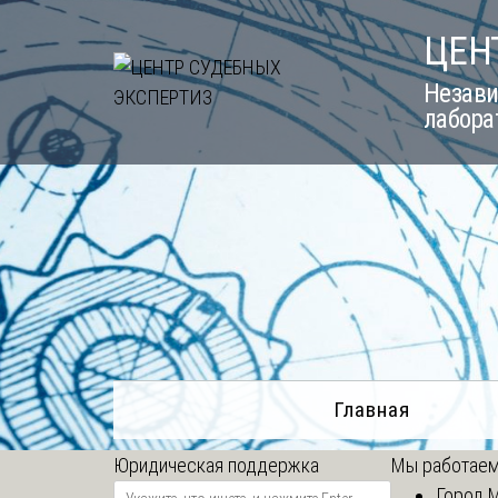
Skip
ЦЕН
to
content
Незави
лабора
Главная
Юридическая поддержка
Мы работаем
Город 