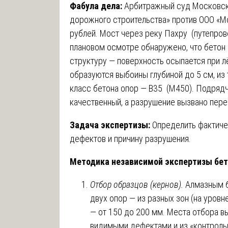
Фабула дела:
Арбитражный суд Московско
дорожного строительства» против ООО «М
рублей. Мост через реку Пахру (путепрово
плановом осмотре обнаружено, что бетон
структуру — поверхность осыпается при л
образуются выбоины глубиной до 5 см, из
класс бетона опор — B35 (M450). Подрядч
качественный, а разрушение вызвано пере
Задача экспертизы:
Определить фактичес
дефектов и причину разрушения.
Методика независимой экспертизы бет
Отбор образцов (кернов).
Алмазным б
двух опор — из разных зон (на уровне 
— от 150 до 200 мм. Места отбора 
видимыми дефектами и из «контроль