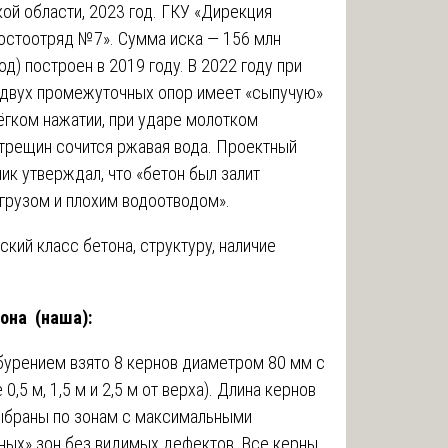
й области, 2023 год. ГКУ «Дирекция
остоотряд №7». Сумма иска — 156 млн
д) построен в 2019 году. В 2022 году при
 двух промежуточных опор имеет «сыпучую»
ёгком нажатии, при ударе молотком
 трещин сочится ржавая вода. Проектный
ик утверждал, что «бетон был залит
грузом и плохим водоотводом».
кий класс бетона, структуру, наличие
она (наша):
урением взято 8 кернов диаметром 80 мм с
0,5 м, 1,5 м и 2,5 м от верха). Длина кернов
выбраны по зонам с максимальными
ных» зон без видимых дефектов. Все керны