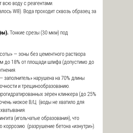
т всю воду с реагентами.
лось W8). Вода проходит сквозь образец за
фы).
Тонкие срезы (30 мкм) под
«соты» — зоны без цементного раствора
м до 18% от площади шлифа (допустимо до
отнения.
— заполнитель» нарушена на 70% длины
рочности и трещинообразованию.
рогидратированных зёрен клинкера (до 25%
очень низкое В/Ц (воды не хватило для
схватывания.
ингита (игольчатые образования), что
ю коррозию (разрушение бетона «изнутри»).