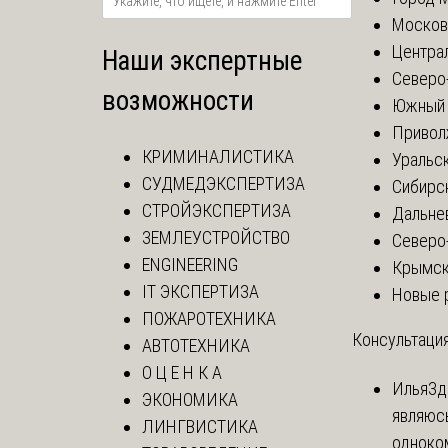
Москов
Центра
Наши экспертные
Северо
возможности
Южный 
Привол
КРИМИНАЛИСТИКА
Уральск
СУДМЕДЭКСПЕРТИЗА
Сибирс
СТРОЙЭКСПЕРТИЗА
Дальне
ЗЕМЛЕУСТРОЙСТВО
Северо
ENGINEERING
Крымск
IT ЭКСПЕРТИЗА
Новые 
ПОЖАРОТЕХНИКА
Консультация
АВТОТЕХНИКА
О Ц Е Н К А
Илья
Зд
ЭКОНОМИКА
являюс
ЛИНГВИСТИКА
одноко