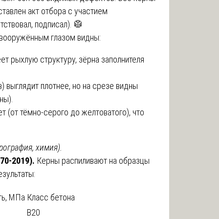
ставлен акт отбора с участием
ствовал, подписал). 🥼
вооружённым глазом видны:
еет рыхлую структуру, зёрна заполнителя
) выглядит плотнее, но на срезе видны
ны).
 (от тёмно-серого до желтоватого), что
.
рография, химия).
70-2019).
Керны распиливают на образцы
езультаты:
ь, МПа
Класс бетона
B20