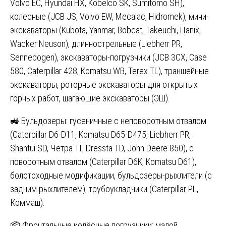
Volvo EC, Hyundai HX, Kobelco SK, Sumitomo SH),
колёсные (JCB JS, Volvo EW, Mecalac, Hidromek), мини-
экскаваторы (Kubota, Yanmar, Bobcat, Takeuchi, Hanix,
Wacker Neuson), длиннострельные (Liebherr PR,
Sennebogen), экскаваторы-погрузчики (JCB 3CX, Case
580, Caterpillar 428, Komatsu WB, Terex TL), траншейные
экскаваторы, роторные экскаваторы для открытых
горных работ, шагающие экскаваторы (ЭШ).
🚜 Бульдозеры: гусеничные с неповоротным отвалом
(Caterpillar D6-D11, Komatsu D65-D475, Liebherr PR,
Shantui SD, Четра ТГ, Dressta TD, John Deere 850), с
поворотным отвалом (Caterpillar D6K, Komatsu D61),
болотоходные модификации, бульдозеры-рыхлители (с
задним рыхлителем), трубоукладчики (Caterpillar PL,
Коммаш).
📦 Фронтальные колёсные погрузчики: малой