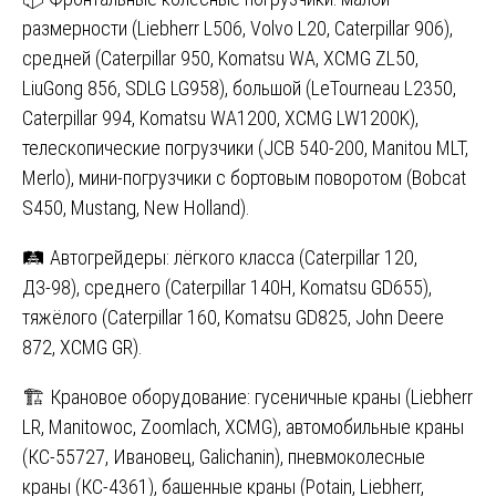
размерности (Liebherr L506, Volvo L20, Caterpillar 906),
средней (Caterpillar 950, Komatsu WA, XCMG ZL50,
LiuGong 856, SDLG LG958), большой (LeTourneau L2350,
Caterpillar 994, Komatsu WA1200, XCMG LW1200K),
телескопические погрузчики (JCB 540-200, Manitou MLT,
Merlo), мини-погрузчики с бортовым поворотом (Bobcat
S450, Mustang, New Holland).
🛤️ Автогрейдеры: лёгкого класса (Caterpillar 120,
ДЗ-98), среднего (Caterpillar 140H, Komatsu GD655),
тяжёлого (Caterpillar 160, Komatsu GD825, John Deere
872, XCMG GR).
🏗️ Крановое оборудование: гусеничные краны (Liebherr
LR, Manitowoc, Zoomlach, XCMG), автомобильные краны
(КС-55727, Ивановец, Galichanin), пневмоколесные
краны (КС-4361), башенные краны (Potain, Liebherr,