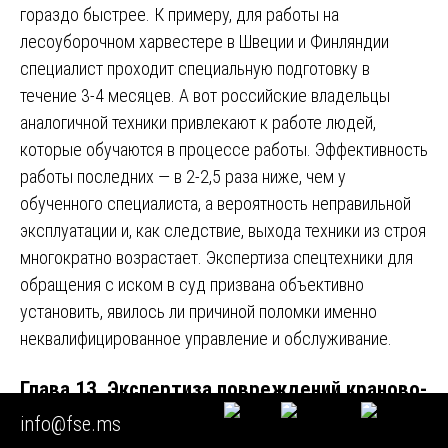
гораздо быстрее. К примеру, для работы на
лесоуборочном харвестере в Швеции и Финляндии
специалист проходит специальную подготовку в
течение 3-4 месяцев. А вот российские владельцы
аналогичной техники привлекают к работе людей,
которые обучаются в процессе работы. Эффективность
работы последних — в 2-2,5 раза ниже, чем у
обученного специалиста, а вероятность неправильной
эксплуатации и, как следствие, выхода техники из строя
многократно возрастает. Экспертиза спецтехники для
обращения с иском в суд призвана объективно
установить, явилось ли причиной поломки именно
неквалифицированное управление и обслуживание.
Глава 13. Экспертиза повреждений краново-
манипуляторных установок и поворотных
info@fse.ms