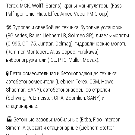
Terex, МСК, Wolff, Sarens), краны-манипуляторы (Fassi,
Palfinger, Unic, Hiab, Effer, Amco Veba, PM Group).
🛠️ Буровая и сваебойная техника: буровые установки
(BG series, Bauer, Liebherr LB, Soilmec SR), дизель-молоты
(С-995, СП-75, Junttan, Delmag), гидравлические молоты
(Rammer, Montabert, Atlas Copco, Furukawa),
вибропогружатели (ICE, PTC, Muller, Movax).
🧪 Бетоносмесительная и бетоноподающая техника:
автобетоносмесители (Liebherr, Terex, СБМ, Howo,
Shacman, SANY), автобетононасосы со стрелой
(Schwing, Putzmeister, CIFA, Zoomlion, SANY) и
стационарные.
🏭 Бетонные заводы: мобильные (Eltba, Fibo Intercon,
Simem, Alquezar) и стационарные (Liebherr, Stetter,