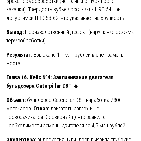
брака термообработки (неполный отпуск после
закалки). Твёрдость зубьев составила HRC 64 при
допустимой HRC 58-62, что указывает на хрупкость.
Вывод:
Производственный дефект (нарушение режима
термообработки).
Результат:
Взыскано 1,1 млн рублей в счёт замены
моста.
Глава 16. Кейс №4: Заклинивание двигателя
бульдозера Caterpillar D8T
🔥
Объект:
бульдозер Caterpillar D8T, наработка 7800
моточасов.
Отказ:
двигатель заглох и не
проворачивался. Сервисный центр заявил о
необходимости замены двигателя за 4,5 млн рублей.
Экспертиза:
эндоскопия цилиндров выявила глубокие