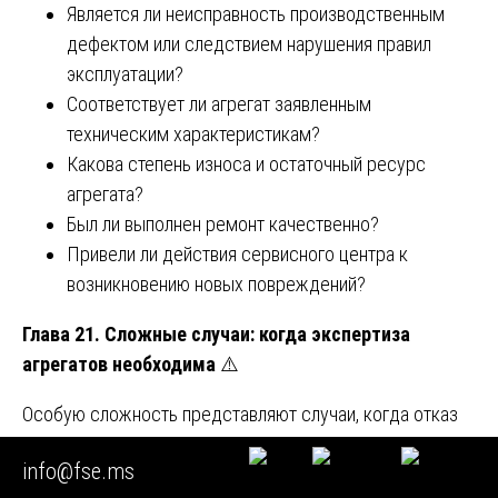
Является ли неисправность производственным
дефектом или следствием нарушения правил
эксплуатации?
Соответствует ли агрегат заявленным
техническим характеристикам?
Какова степень износа и остаточный ресурс
агрегата?
Был ли выполнен ремонт качественно?
Привели ли действия сервисного центра к
возникновению новых повреждений?
Глава 21. Сложные случаи: когда экспертиза
агрегатов необходима
⚠️
Особую сложность представляют случаи, когда отказ
происходит в течение гарантийного срока, а продавец
info@fse.ms
отказывается признавать случай