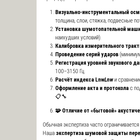
Визуально-инструментальный осм
толщина, слои, стяжка, подвесные по
Установка шумотопательной маш
наихудших условий).
Калибровка измерительного тракт
Проведение серий ударов
(минимум
Регистрация уровней звукового д
100–3150 Гц.
Расчёт индекса
Lnw
L
nw
и сравнение
Оформление акта и протокола
с по
📋🔧
🧩
Отличие от «бытовой» акустич
Обычная экспертиза часто ограничивается 
Наша
экспертиза шумовой защиты пер