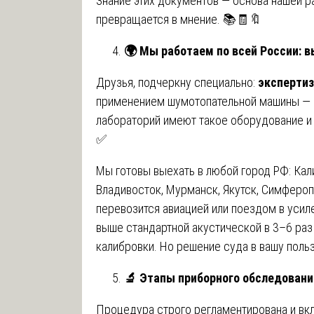
Знание этих документов — основа нашей р
превращается в мнение. 📚🧾🔖
🌍
Мы работаем по всей России: в
Друзья, подчеркну специально:
эксперти
применением шумотопательной машины — р
лабораторий имеют такое оборудование и 
✅
Мы готовы выехать в любой город РФ: Кали
Владивосток, Мурманск, Якутск, Симферопо
перевозится авиацией или поездом в усил
выше стандартной акустической в 3–6 раз 
калибровки. Но решение суда в вашу польз
🔬
Этапы приборного обследовани
Процедура строго регламентирована и вк