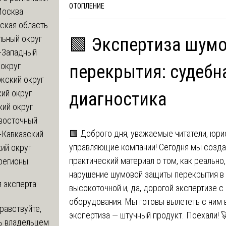
ОТОПЛЕНИЕ
Москва
ская область
льный округ
🟩 Экспертиза шум
-Западный
округ
перекрытия: судебн
жский округ
ий округ
диагностика
кий округ
восточный
🟩 Доброго дня, уважаемые читатели, юри
-Кавказский
управляющие компании! Сегодня мы созда
ий округ
практический материал о том, как реально,
регионы
нарушение шумовой защиты перекрытия в 
 эксперта
высокоточной и, да, дорогой экспертизе 
оборудования. Мы готовы вылететь с ним в
равствуйте,
экспертиза — штучный продукт. Поехали! 
ь владельцем