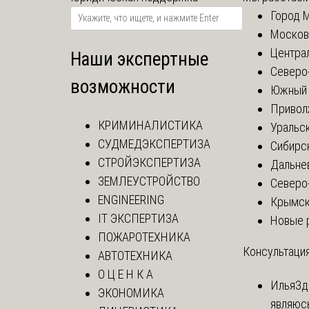
Город 
Москов
Центра
Наши экспертные
Северо
возможности
Южный 
Привол
КРИМИНАЛИСТИКА
Уральск
СУДМЕДЭКСПЕРТИЗА
Сибирс
СТРОЙЭКСПЕРТИЗА
Дальне
ЗЕМЛЕУСТРОЙСТВО
Северо
ENGINEERING
Крымск
IT ЭКСПЕРТИЗА
Новые 
ПОЖАРОТЕХНИКА
Консультация
АВТОТЕХНИКА
О Ц Е Н К А
Илья
Зд
ЭКОНОМИКА
являюс