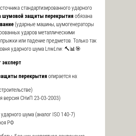
сточника стандартизированного ударного
а шумовой защиты перекрытия
обязана
вание
(ударные машины, шумогенераторы
ированных ударов металлическими
 прыжки или падение предметов. Только так
овня ударного шума Lnw
L
nw
​. 🔨📊🎯
т эксперт
 защиты перекрытия
опирается на:
строительстве)
я версия СНиП 23-03-2003)
ударного шума (аналог ISO 140-7)
роя РФ