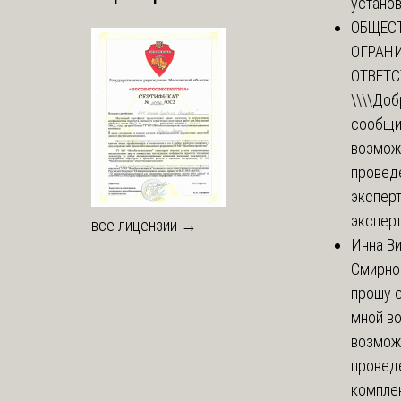
установи
ОБЩЕС
ОГРАН
ОТВЕТ
\\\\
Доб
сообщи
возмож
провед
эксперт
эксперт
все лицензии →
Инна В
Смирно
прошу с
мной в
возмож
провед
комплек