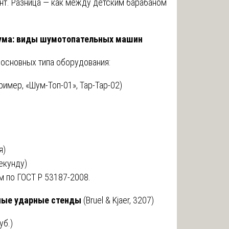
т. Разница — как между детским барабаном
ума: виды шумотопательных машин
 основных типа оборудования:
ример, «Шум-Топ-01», Tap-Tap-02)
я)
секунду)
 по ГОСТ Р 53187-2008.
ные ударные стенды
(Bruel & Kjaer, 3207)
уб.)