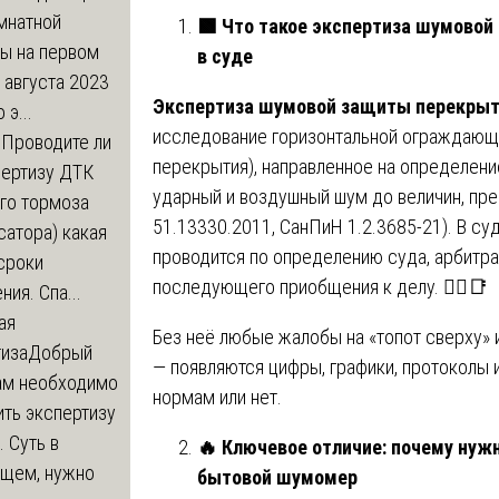
мнатной
🟩
Что такое экспертиза шумовой
ры на первом
в суде
 августа 2023
Экспертиза шумовой защиты перекры
 э...
исследование горизонтальной ограждающ
м
Проводите ли
перекрытия), направленное на определен
пертизу ДТК
ударный и воздушный шум до величин, пр
го тормоза
51.13330.2011, СанПиН 1.2.3685-21). В су
атора) какая
проводится по определению суда, арбитр
сроки
последующего приобщения к делу. 🧑‍⚖️📑
ния. Спа...
ая
Без неё любые жалобы на «топот сверху» и
тиза
Добрый
— появляются цифры, графики, протоколы и
нам необходимо
нормам или нет.
ть экспертизу
 Суть в
🔥
Ключевое отличие: почему нуж
щем, нужно
бытовой шумомер