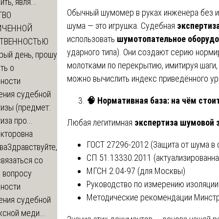
ть, явля...
Обычный шумомер в руках инженера без и
ТВО
шума — это игрушка. Судебная
экспертиз
ИЧЕННОЙ
использовать
шумотопательное оборудо
СТВЕННОСТЬЮ
ударного типа). Они создают серию норм
рый день, прошу
молотками по перекрытию, имитируя шаги,
ть о
можно вычислить индекс приведённого ур
ности
ения судебной
🧠
Нормативная база: на чём стои
изы (предмет:
иза про...
Любая легитимная
экспертиза шумовой
икторовна
ГОСТ 27296-2012 (Защита от шума в 
ва
Здравствуйте,
СП 51.13330.2011 (актуализированна
вязаться со
МГСН 2.04-97 (для Москвы)
о вопросу
Руководство по измерению изоляции 
ности
Методические рекомендации Минст
ения судебной
сной меди...