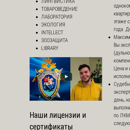
ЛИНГВИСТИКА
одноко
ТОВАРОВЕДЕНИЕ
кварти
ЛАБОРАТОРИЯ
этаже с
ЭКОЛОГИЯ
года. До
INTELLECT
Макси
ЗООЗАЩИТА
Вы экс
LIBRARY
(дульно
компенс
Цена и 
исполне
Судебн
экспер
день, 
выполни
Наши лицензии и
по ЛКМ.
следую
сертификаты