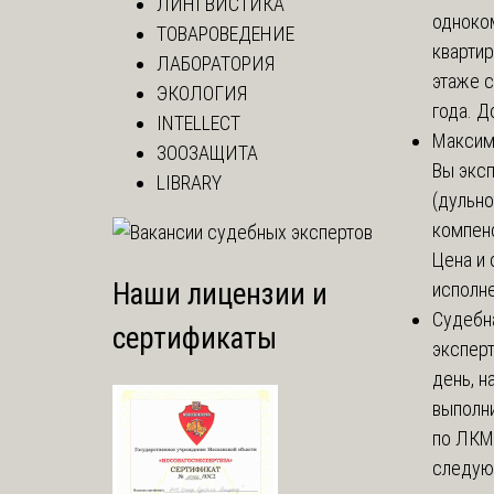
ЛИНГВИСТИКА
одноко
ТОВАРОВЕДЕНИЕ
кварти
ЛАБОРАТОРИЯ
этаже с
ЭКОЛОГИЯ
года. До
INTELLECT
Макси
ЗООЗАЩИТА
Вы экс
LIBRARY
(дульно
компенс
Цена и 
Наши лицензии и
исполне
Судебн
сертификаты
экспер
день, 
выполни
по ЛКМ.
следую