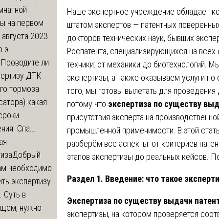
мнатной
Наше экспертное учреждение обладает к
ры на первом
штатом экспертов — патентных поверенных
 августа 2023
докторов технических наук, бывших экспе
 э...
Роспатента, специализирующихся на всех 
м
Проводите ли
техники: от механики до биотехнологий. 
пертизу ДТК
экспертизы, а также оказываем услуги по
го тормоза
того, мы готовы вылетать для проведения 
атора) какая
потому что
экспертиза по существу выд
сроки
присутствия эксперта на производственн
ния. Спа...
промышленной применимости. В этой стат
ая
разберём все аспекты: от критериев пате
тиза
Добрый
этапов экспертизы до реальных кейсов. П
нам необходимо
Раздел 1. Введение: что такое эксперт
ть экспертизу
 Суть в
Экспертиза по существу выдачи патен
щем, нужно
экспертизы, на котором проверяется соот