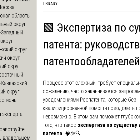
LIBRARY
Москва
ская область
льный округ
🟩 Экспертиза по с
-Западный
округ
патента: руководств
жский округ
ий округ
патентообладателей
кий округ
восточный
Процесс этот сложный, требует специальны
-Кавказский
сожалению, часто заканчивается запросам
ий округ
уведомлениями Роспатента, которые без
регионы
квалифицированной помощи преодолеть п
 эксперта
невозможно. В этом вам поможет глубоко
того, что такое
экспертиза по существу
равствуйте,
патента
. 🧠⚖️🔍
ь владельцем