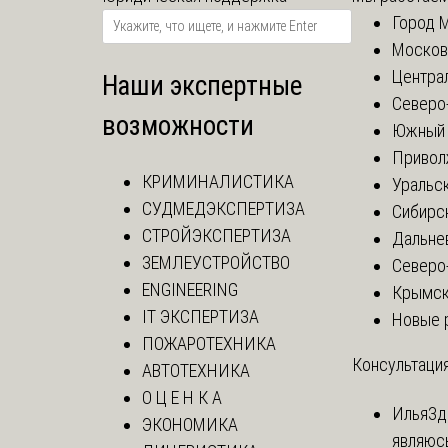
Город 
Москов
Центра
Наши экспертные
Северо
возможности
Южный 
Привол
КРИМИНАЛИСТИКА
Уральск
СУДМЕДЭКСПЕРТИЗА
Сибирс
СТРОЙЭКСПЕРТИЗА
Дальне
ЗЕМЛЕУСТРОЙСТВО
Северо
ENGINEERING
Крымск
IT ЭКСПЕРТИЗА
Новые 
ПОЖАРОТЕХНИКА
Консультация
АВТОТЕХНИКА
О Ц Е Н К А
Илья
Зд
ЭКОНОМИКА
являюс