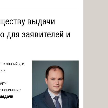
уществу выдачи
о для заявителей и
х знаний и, к
и и
очти
е понимание
 выдачи