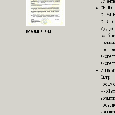
установи
ОБЩЕС
ОГРАН
ОТВЕТ
\\\\
Доб
все лицензии →
сообщи
возмож
провед
эксперт
эксперт
Инна В
Смирно
прошу с
мной в
возмож
провед
комплек