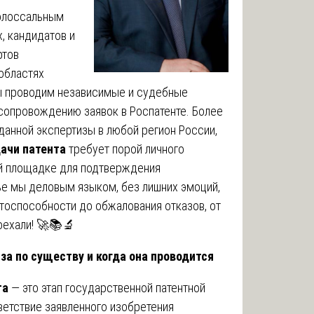
олоссальным
, кандидатов и
ртов
областях
Мы проводим независимые и судебные
 сопровождению заявок в Роспатенте. Более
данной экспертизы в любой регион России,
ачи патента
требует порой личного
ой площадке для подтверждения
ье мы деловым языком, без лишних эмоций,
нтоспособности до обжалования отказов, от
оехали! 🚀📚🔬
иза по существу и когда она проводится
та
— это этап государственной патентной
ветствие заявленного изобретения