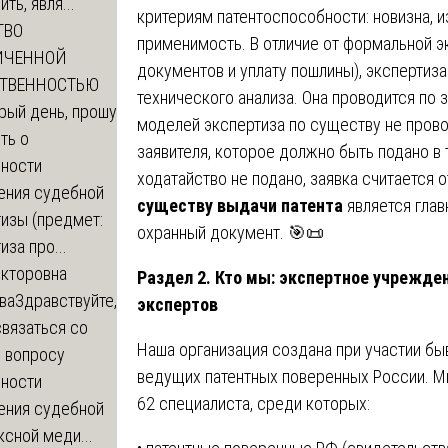
ть, явля...
критериям патентоспособности: новизна, 
ТВО
применимость. В отличие от формальной э
ИЧЕННОЙ
документов и уплату пошлины), экспертиза
СТВЕННОСТЬЮ
технического анализа. Она проводится по 
рый день, прошу
моделей экспертиза по существу не прово
ть о
заявителя, которое должно быть подано в 
ности
ходатайство не подано, заявка считается
ения судебной
существу выдачи патента
является глав
изы (предмет:
охранный документ. 🎯📜
иза про...
икторовна
Раздел 2. Кто мы: экспертное учрежд
ва
Здравствуйте,
экспертов
вязаться со
Наша организация создана при участии бы
о вопросу
ведущих патентных поверенных России. М
ности
62 специалиста, среди которых:
ения судебной
сной меди...