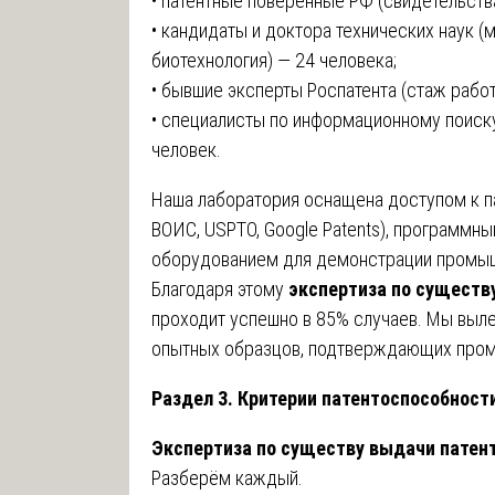
• патентные поверенные РФ (свидетельств
• кандидаты и доктора технических наук (м
биотехнология) — 24 человека;
• бывшие эксперты Роспатента (стаж работ
• специалисты по информационному поиску
человек.
Наша лаборатория оснащена доступом к па
ВОИС, USPTO, Google Patents), программн
оборудованием для демонстрации промыш
Благодаря этому
экспертиза по существ
проходит успешно в 85% случаев. Мы выл
опытных образцов, подтверждающих про
Раздел 3. Критерии патентоспособности
Экспертиза по существу выдачи патен
Разберём каждый.