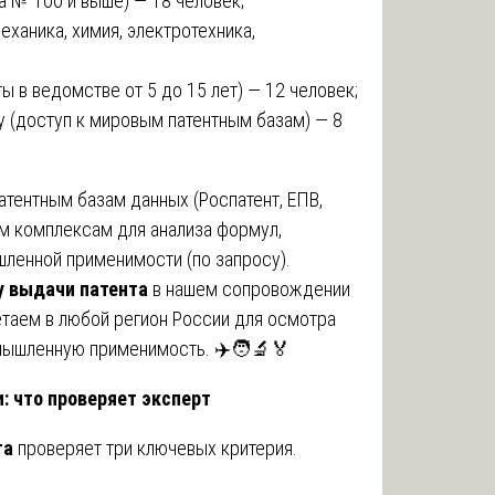
а № 100 и выше) — 18 человек;
еханика, химия, электротехника,
ы в ведомстве от 5 до 15 лет) — 12 человек;
 (доступ к мировым патентным базам) — 8
тентным базам данных (Роспатент, ЕПВ,
ым комплексам для анализа формул,
ленной применимости (по запросу).
у выдачи патента
в нашем сопровождении
етаем в любой регион России для осмотра
мышленную применимость. ✈️🧑🔬🏅
: что проверяет эксперт
та
проверяет три ключевых критерия.