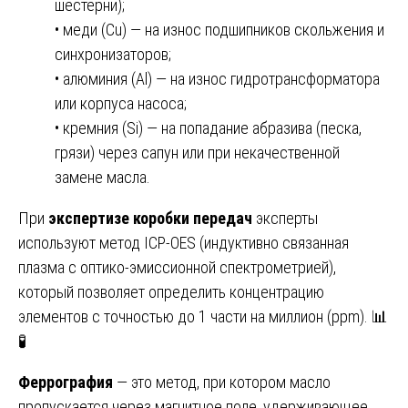
шестерни);
• меди (Cu) — на износ подшипников скольжения и
синхронизаторов;
• алюминия (Al) — на износ гидротрансформатора
или корпуса насоса;
• кремния (Si) — на попадание абразива (песка,
грязи) через сапун или при некачественной
замене масла.
При
экспертизе коробки передач
эксперты
используют метод ICP-OES (индуктивно связанная
плазма с оптико-эмиссионной спектрометрией),
который позволяет определить концентрацию
элементов с точностью до 1 части на миллион (ppm). 📊
🧪
Феррография
— это метод, при котором масло
пропускается через магнитное поле, удерживающее