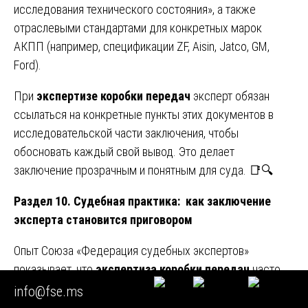
исследования технического состояния», а также
отраслевыми стандартами для конкретных марок
АКПП (например, спецификации ZF, Aisin, Jatco, GM,
Ford).
При
экспертизе коробки передач
эксперт обязан
ссылаться на конкретные пункты этих документов в
исследовательской части заключения, чтобы
обосновать каждый свой вывод. Это делает
заключение прозрачным и понятным для суда. 📑🔍
Раздел 10. Судебная практика: как заключение
эксперта становится приговором
Опыт Союза «Федерация судебных экспертов»
показывает, что
экспертиза коробки передач
часто
становится ключевым доказательством в судебных
info@fse.ms
процессах, связанных с гарантийными отказами,