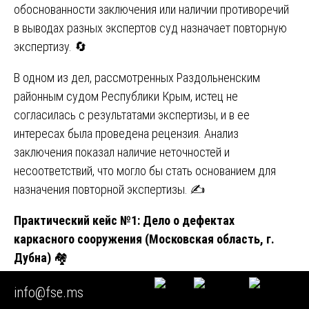
обоснованности заключения или наличии противоречий
в выводах разных экспертов суд назначает повторную
экспертизу. 🔄
В одном из дел, рассмотренных Раздольненским
районным судом Республики Крым, истец не
согласилась с результатами экспертизы, и в ее
интересах была проведена рецензия. Анализ
заключения показал наличие неточностей и
несоответствий, что могло бы стать основанием для
назначения повторной экспертизы. ✍️
Практический кейс №1: Дело о дефектах
каркасного сооружения (Московская область, г.
Дубна)
🏘️
Определением от 25 апреля 2025 г. Дубненский
info@fse.ms
городской суд Московской области назначил по иску