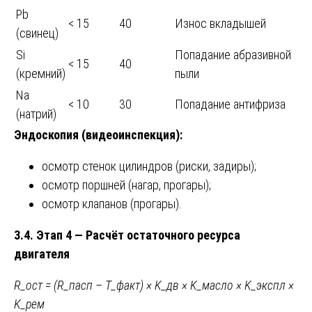
Pb
< 15
40
Износ вкладышей
(свинец)
Si
Попадание абразивной
< 15
40
(кремний)
пыли
Na
< 10
30
Попадание антифриза
(натрий)
Эндоскопия (видеоинспекция):
осмотр стенок цилиндров (риски, задиры);
осмотр поршней (нагар, прогары);
осмотр клапанов (прогары).
3.4. Этап 4 — Расчёт остаточного ресурса
двигателя
R_ост = (R_пасп – T_факт) × K_дв × K_масло × K_экспл ×
K_рем