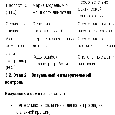
Несоответствие
Паспорт ТС
Марка, модель, VIN,
фактической
(ПТС)
мощность двигателя
комплектации
Сервисная
Отметки о
Отсутствие отметок
книжка
прохождении ТО
нарушения сроков
Акты
Перечень заменённых
Отсутствие актов,
ремонтов
деталей
неоригинальные зап
Логи
Коды ошибок,
Отключённые датчи
контроллера
параметры работы
чип-тюнинг
(ECU)
3.2. Этап 2 — Визуальный и измерительный
контроль
Визуальный осмотр
фиксирует:
подтёки масла (сальники коленвала, прокладка
клапанной крышки);