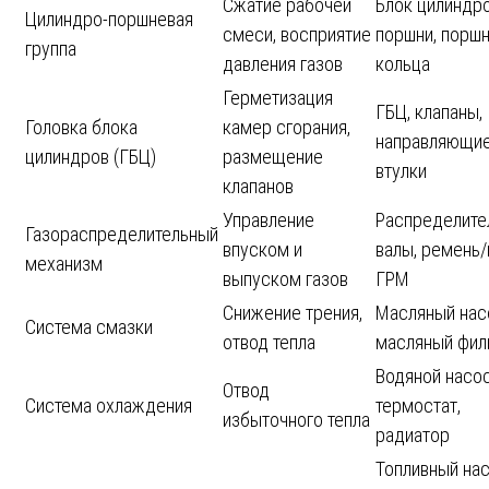
Сжатие рабочей
Блок цилиндро
Цилиндро-поршневая
смеси, восприятие
поршни, порш
группа
давления газов
кольца
Герметизация
ГБЦ, клапаны,
Головка блока
камер сгорания,
направляющи
цилиндров (ГБЦ)
размещение
втулки
клапанов
Управление
Распределите
Газораспределительный
впуском и
валы, ремень/
механизм
выпуском газов
ГРМ
Снижение трения,
Масляный нас
Система смазки
отвод тепла
масляный фил
Водяной насос
Отвод
Система охлаждения
термостат,
избыточного тепла
радиатор
Топливный нас