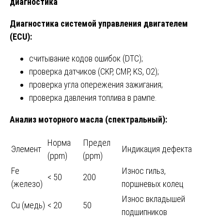
диагностика
Диагностика системой управления двигателем
(ECU):
считывание кодов ошибок (DTC);
проверка датчиков (CKP, CMP, KS, O2);
проверка угла опережения зажигания;
проверка давления топлива в рампе.
Анализ моторного масла (спектральный):
Норма
Предел
Элемент
Индикация дефекта
(ppm)
(ppm)
Fe
Износ гильз,
< 50
200
(железо)
поршневых колец
Износ вкладышей
Cu (медь)
< 20
50
подшипников