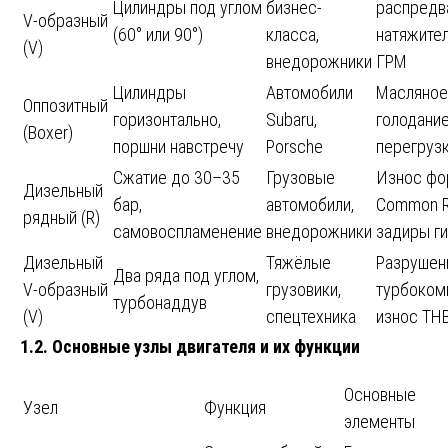
Цилиндры под углом
бизнес-
распредв
V-образный
(60° или 90°)
класса,
натяжите
(V)
внедорожники
ГРМ
Цилиндры
Автомобили
Масляное
Оппозитный
горизонтально,
Subaru,
голодание
(Boxer)
поршни навстречу
Porsche
перегруз
Сжатие до 30–35
Грузовые
Износ фо
Дизельный
бар,
автомобили,
Common Ra
рядный (R)
самовоспламенение
внедорожники
задиры ги
Дизельный
Тяжёлые
Разрушен
Два ряда под углом,
V-образный
грузовики,
турбоком
турбонаддув
(V)
спецтехника
износ ТН
1.2. Основные узлы двигателя и их функции
Основные
Узел
Функция
элементы