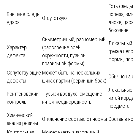
Есть следы
Внешние следы
пореза, вм
Отсутствуют
удара
диске, цар
боковине
Симметричный, равномерный
Локальный 
Характер
(расслоение всей
грыжа непр
дефекта
окружности, пузырь
формы, пор
правильной формы)
Сопутствующие
Может быть на нескольких
Обычно на 
дефекты
шинах партии (серийный брак)
Локальные
Рентгеновский
Пузыри воздуха, смещение
нитей корд
контроль
нитей, неоднородность
предмета
Химический
Отклонение состава от нормы
Состав в н
анализ резины
Контрольная
Может иметь аналогичный