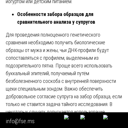
йогуртом или детским питанием.
Особенности забора образцов для
сравнительного анализа у супругов
Для проведения полноценного генетического
сравнения необходимо получить биологические
образцы от мужа и жены, чьи ДНК-профили будут
сопоставляться с профилем, выделенным из
подозрительного пятна. Проще всего использовать
буккальный эпителий, получаемый путём
безболезненного соскоба с внутренней поверхности
щеки специальным зондом. Важно обеспечить
добровольное согласие супруга на забор образца, если
только не ставится задача тайного исследования. В
некоторых случаях допускается использование
альтернативных источников ДНК, например, волос с
info@fse.ms
луковицей, окурков сигарет, использованных столовых