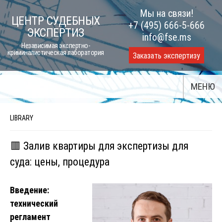
Skip
Мы на связи!
ЦЕНТР СУДЕБНЫХ
to
+7 (495) 666-5-666
ЭКСПЕРТИЗ
content
info@fse.ms
Независимая экспертно-
криминалистическая лаборатория
Заказать экспертизу
МЕНЮ
LIBRARY
🟥 Залив квартиры для экспертизы для
суда: цены, процедура
Введение:
технический
регламент