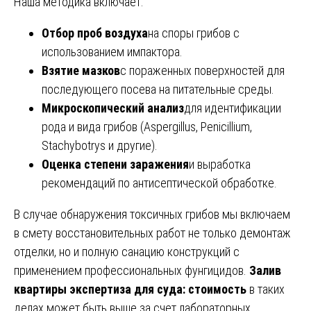
Наша методика включает:
Отбор проб воздуха
на споры грибов с
использованием импактора.
Взятие мазков
с пораженных поверхностей для
последующего посева на питательные среды.
Микроскопический анализ
для идентификации
рода и вида грибов (Aspergillus, Penicillium,
Stachybotrys и другие).
Оценка степени заражения
и выработка
рекомендаций по антисептической обработке.
В случае обнаружения токсичных грибов мы включаем
в смету восстановительных работ не только демонтаж
отделки, но и полную санацию конструкций с
применением профессиональных фунгицидов.
Залив
квартиры экспертиза для суда: стоимость
в таких
делах может быть выше за счет лабораторных