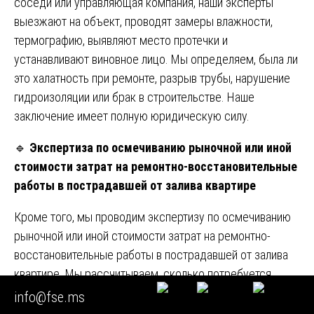
соседи или управляющая компания, наши эксперты
выезжают на объект, проводят замеры влажности,
термографию, выявляют место протечки и
устанавливают виновное лицо. Мы определяем, была ли
это халатность при ремонте, разрыв трубы, нарушение
гидроизоляции или брак в строительстве. Наше
заключение имеет полную юридическую силу.
🔹
Экспертиза по осмечиванию рыночной или иной
стоимости затрат на ремонтно-восстановительные
работы в пострадавшей от залива квартире
Кроме того, мы проводим экспертизу по осмечиванию
рыночной или иной стоимости затрат на ремонтно-
восстановительные работы в пострадавшей от залива
квартире. Мы рассчитываем, сколько потребуется
денег на просушку стен, замену обоев, натяжных
info@fse.ms
потолков, ламината, паркета, восстановление