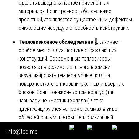
сделать вывод о качестве примененных
материалов. Если прочность бетона ниже
проектной, это является существенным дефектом,
снижающим несущую способность конструкций.
Тепловизионное обследование
🌡️ занимает
особое место в диагностике ограждающих
конструкций. Современные тепловизоры
позволяют в режиме реального времени
визуализировать температурные поля на
поверхностях стен, кровли, оконных и дверных
блоков. Зоны пониженных температур (так
называемые «мостики холода») четко
идентифицируются на термограммах в виде
областей с иным цветом. Тепловизионный
контроль позволяет выявить следующие скрытые
info@fse.ms
дефекты: