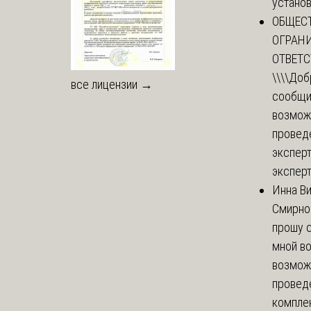
установи
ОБЩЕС
ОГРАН
ОТВЕТ
\\\\
Доб
все лицензии →
сообщи
возмож
провед
эксперт
эксперт
Инна В
Смирно
прошу с
мной в
возмож
провед
комплек