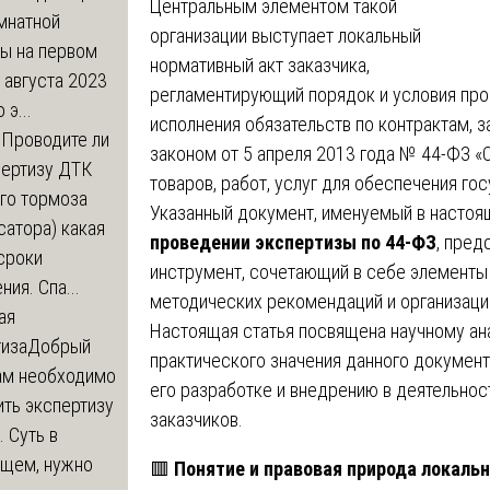
Центральным элементом такой
мнатной
организации выступает локальный
ры на первом
нормативный акт заказчика,
 августа 2023
регламентирующий порядок и условия про
 э...
исполнения обязательств по контрактам,
м
Проводите ли
законом от 5 апреля 2013 года № 44-ФЗ «
пертизу ДТК
товаров, работ, услуг для обеспечения г
го тормоза
Указанный документ, именуемый в насто
атора) какая
проведении экспертизы по 44-ФЗ
, пред
сроки
инструмент, сочетающий в себе элементы
ния. Спа...
методических рекомендаций и организаци
ая
Настоящая статья посвящена научному ана
тиза
Добрый
практического значения данного документ
нам необходимо
его разработке и внедрению в деятельнос
ть экспертизу
заказчиков.
 Суть в
щем, нужно
🟥
Понятие и правовая природа локальн