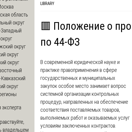
LIBRARY
Москва
ская область
льный округ
🟥 Положение о пр
-Западный
округ
по 44-ФЗ
жский округ
ий округ
В современной юридической науке и
кий округ
практике правоприменения в сфере
восточный
государственных и муниципальных
-Кавказский
закупок особое место занимает вопрос
ий округ
системной организации контрольных
регионы
процедур, направленных на обеспечение
 эксперта
соответствия поставляемых товаров,
выполняемых работ и оказываемых услуг
равствуйте,
условиям заключенных контрактов.
ь владельцем