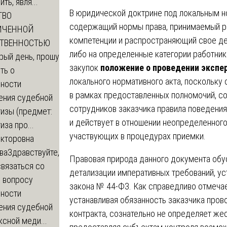
ть, явля...
В юридической доктрине под локальным н
ТВО
содержащий нормы права, принимаемый р
ИЧЕННОЙ
компетенции и распространяющий свое де
СТВЕННОСТЬЮ
либо на определенные категории работни
рый день, прошу
закупок
положение о проведении экспе
ть о
локального нормативного акта, поскольку
ности
в рамках предоставленных полномочий, 
ения судебной
сотрудников заказчика правила поведения
изы (предмет:
и действует в отношении неопределенного 
иза про...
участвующих в процедурах приемки.
икторовна
ва
Здравствуйте,
Правовая природа данного документа обу
вязаться со
детализации императивных требований, у
о вопросу
закона № 44-ФЗ. Как справедливо отмечает
ности
устанавливая обязанность заказчика пров
ения судебной
контракта, сознательно не определяет же
сной меди...