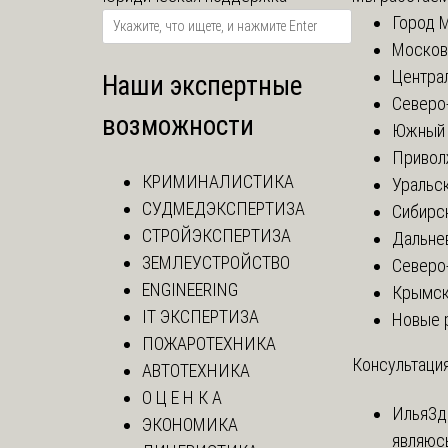
Город 
Москов
Центра
Наши экспертные
Северо
возможности
Южный 
Привол
КРИМИНАЛИСТИКА
Уральск
СУДМЕДЭКСПЕРТИЗА
Сибирс
СТРОЙЭКСПЕРТИЗА
Дальне
ЗЕМЛЕУСТРОЙСТВО
Северо
ENGINEERING
Крымск
IT ЭКСПЕРТИЗА
Новые 
ПОЖАРОТЕХНИКА
Консультация
АВТОТЕХНИКА
О Ц Е Н К А
Илья
Зд
ЭКОНОМИКА
являюс