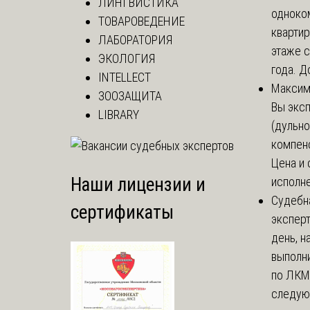
ЛИНГВИСТИКА
одноко
ТОВАРОВЕДЕНИЕ
кварти
ЛАБОРАТОРИЯ
этаже с
ЭКОЛОГИЯ
года. До
INTELLECT
Макси
ЗООЗАЩИТА
Вы экс
LIBRARY
(дульно
компенс
Цена и 
Наши лицензии и
исполне
Судебн
сертификаты
экспер
день, 
выполни
по ЛКМ.
следую