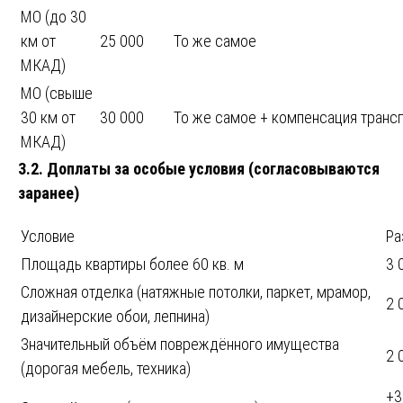
МО (до 30
км от
25 000
То же самое
МКАД)
МО (свыше
30 км от
30 000
То же самое + компенсация транс
МКАД)
3.2. Доплаты за особые условия (согласовываются
заранее)
Условие
Ра
Площадь квартиры более 60 кв. м
3 
Сложная отделка (натяжные потолки, паркет, мрамор,
2 
дизайнерские обои, лепнина)
Значительный объём повреждённого имущества
2 
(дорогая мебель, техника)
+3