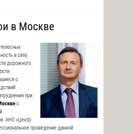
ои в Москве
 телесных
ность в силу
ости дорожного
ности
вшиеся с
едствий
атруднения при
 Москве
с
й
я. АНО «Центр
ессиональное проведение данной