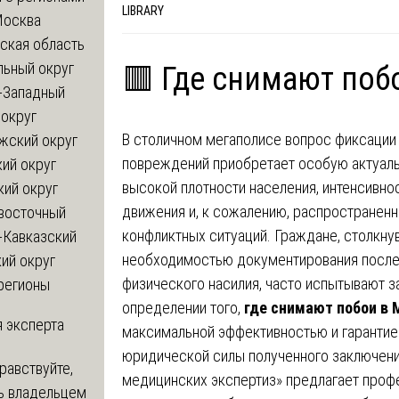
LIBRARY
Москва
ская область
льный округ
🟥 Где снимают поб
-Западный
округ
В столичном мегаполисе вопрос фиксации
жский округ
повреждений приобретает особую актуаль
ий округ
высокой плотности населения, интенсивн
кий округ
движения и, к сожалению, распространен
восточный
конфликтных ситуаций. Граждане, столкну
-Кавказский
необходимостью документирования посл
ий округ
физического насилия, часто испытывают з
регионы
определении того,
где снимают побои в
 эксперта
максимальной эффективностью и гарантие
юридической силы полученного заключени
равствуйте,
медицинских экспертиз» предлагает проф
ь владельцем