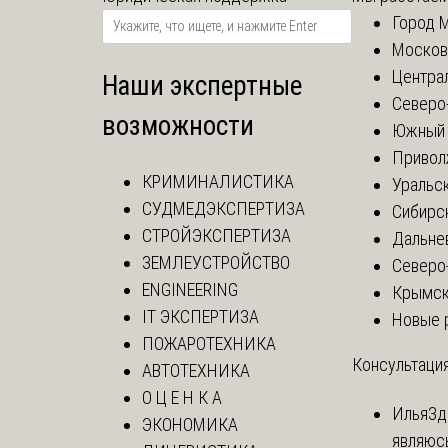
Город 
Москов
Центра
Наши экспертные
Северо
возможности
Южный 
Привол
КРИМИНАЛИСТИКА
Уральск
СУДМЕДЭКСПЕРТИЗА
Сибирс
СТРОЙЭКСПЕРТИЗА
Дальне
ЗЕМЛЕУСТРОЙСТВО
Северо
ENGINEERING
Крымск
IT ЭКСПЕРТИЗА
Новые 
ПОЖАРОТЕХНИКА
Консультация
АВТОТЕХНИКА
О Ц Е Н К А
Илья
Зд
ЭКОНОМИКА
являюс