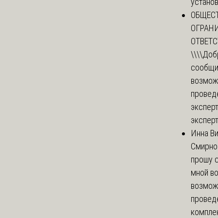
установи
ОБЩЕС
ОГРАН
ОТВЕТ
\\\\
Доб
сообщи
возмож
провед
эксперт
эксперт
Инна В
Смирно
прошу с
мной в
возмож
провед
комплек