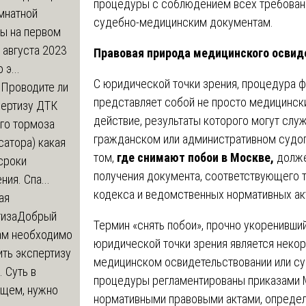
процедуры с соблюдением всех требовани
мнатной
судебно-медицинским документам.
ры на первом
 августа 2023
Правовая природа медицинского освид
 э...
С юридической точки зрения, процедура 
м
Проводите ли
представляет собой не просто медицинск
пертизу ДТК
действие, результаты которого могут слу
го тормоза
гражданском или административном судоп
атора) какая
том,
где снимают побои в Москве,
долже
сроки
получения документа, соответствующего 
ния. Спа...
кодекса и ведомственных нормативных ак
ая
тиза
Добрый
Термин «снять побои», прочно укоренивший
нам необходимо
юридической точки зрения является некор
ть экспертизу
медицинском освидетельствовании или су
 Суть в
процедуры регламентированы приказами 
щем, нужно
нормативными правовыми актами, определ