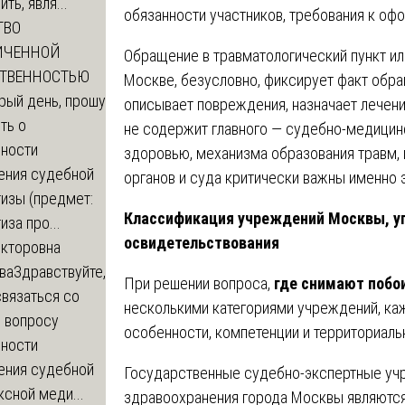
ть, явля...
обязанности участников, требования к оф
ТВО
ИЧЕННОЙ
Обращение в травматологический пункт ил
СТВЕННОСТЬЮ
Москве, безусловно, фиксирует факт обр
рый день, прошу
описывает повреждения, назначает лечени
ть о
не содержит главного — судебно-медицин
ности
здоровью, механизма образования травм, 
ения судебной
органов и суда критически важны именно 
изы (предмет:
Классификация учреждений Москвы, у
иза про...
освидетельствования
икторовна
ва
Здравствуйте,
При решении вопроса,
где снимают побои
вязаться со
несколькими категориями учреждений, ка
о вопросу
особенности, компетенции и территориаль
ности
ения судебной
Государственные судебно-экспертные уч
сной меди...
здравоохранения города Москвы являются