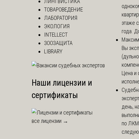
ЛИНГВИСТИКА
одноко
ТОВАРОВЕДЕНИЕ
кварти
ЛАБОРАТОРИЯ
этаже с
ЭКОЛОГИЯ
года. До
INTELLECT
Макси
ЗООЗАЩИТА
Вы экс
LIBRARY
(дульно
компенс
Цена и 
Наши лицензии и
исполне
Судебн
сертификаты
экспер
день, 
выполни
все лицензии →
по ЛКМ.
следую