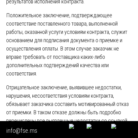
результатов исполнения контракта.
Положительное заключение, подтверждающее
соответствие поставленного товара, выполненной
работы, оказанной услуги условиям контракта, служит
основанием для подписания документа о приемке и
осуществления оплаты. В этом случае заказчик не
вправе требовать от поставщика каких-либо
дополнительных подтверждений качества или
соответствия.
Отрицательное заключение, выявившее недостатки,
нарушения, несоответствия условиям контракта,
обязывает заказчика составить мотивированный отказ
от приемки. В таком отказе должны быть подробно
перечислены все выявленные недостатки со ссылкой
на конкретные пункты контракта, технического задания,
info@fse.ms
нормативных документов, а также на выводы эксперта.