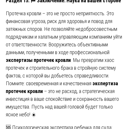
Раздел 15:
🏁 Заключение: Наука на вашей стороне
Протечка кровли – это не просто неприятность. Это
финансовая угроза, риск для здоровья и повод для
затяжных споров. Не позволяйте недобросовестным
подрядчикам и халатным управляющим компаниям уйти
от ответственности. Вооружитесь объективными
данными, полученными в ходе профессиональной
экспертизы протечек кровли
. Мы превратим хаос
протечек и строительного брака в стройную систему
фактов, с которой вы добьетесь справедливости.
Помните: своевременная и качественная
экспертиза
протечек кровли
– это не расход, а стратегическая
инвестиция в ваше спокойствие и сохранность вашего
имущества. Пусть над вашей головой будет только
ясное небо! ☀️
Навигация
🆘 Психологическая экспертиза ребенка для суда: