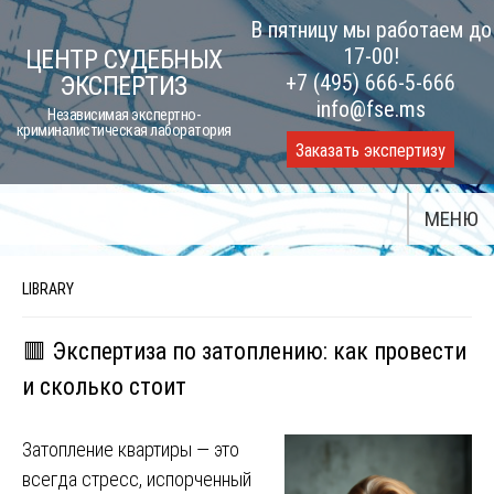
Skip
В пятницу мы работаем до
to
17-00!
ЦЕНТР СУДЕБНЫХ
content
+7 (495) 666-5-666
ЭКСПЕРТИЗ
info@fse.ms
Независимая экспертно-
криминалистическая лаборатория
Заказать экспертизу
МЕНЮ
LIBRARY
🟥 Экспертиза по затоплению: как провести
и сколько стоит
Затопление квартиры — это
всегда стресс, испорченный