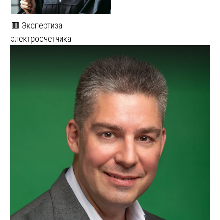
🟥 Экспертиза
электросчетчика