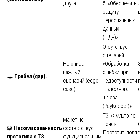
друга.
5: «Обеспечить
защиту
персональных
данных
(ПДн)».
Отсутствует
сценарий
Не описан
«Обработка
важный
ошибки при
🕳️
Пробел (gap).
сценарий (edge
недоступности
case).
платежного
шлюза
(PayKeeper)».
ТЗ: «Фильтр по
Макет не
цене».
🧩
Несогласованность
соответствует
Прототип: поля
прототипа с ТЗ.
функциональным