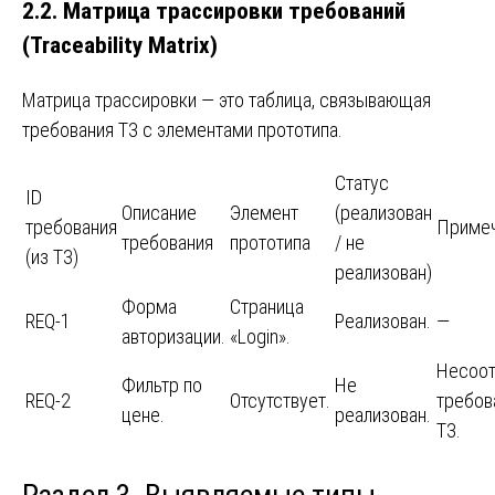
2.2. Матрица трассировки требований
(Traceability Matrix)
Матрица трассировки — это таблица, связывающая
требования ТЗ с элементами прототипа.
Статус
ID
Описание
Элемент
(реализован
требования
Приме
требования
прототипа
/ не
(из ТЗ)
реализован)
Форма
Страница
REQ-1
Реализован.
—
авторизации.
«Login».
Несоот
Фильтр по
Не
REQ-2
Отсутствует.
требов
цене.
реализован.
ТЗ.