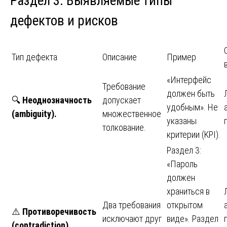
Раздел 3. Выявляемые типы
дефектов и рисков
Тип дефекта
Описание
Пример
«Интерфейс
Требование
должен быть
🔍
Неоднозначность
допускает
удобным». Не
(ambiguity).
множественное
указаны
толкование.
критерии (KPI).
Раздел 3:
«Пароль
должен
храниться в
Два требования
открытом
⚠️
Противоречивость
исключают друг
виде». Раздел
(contradiction).