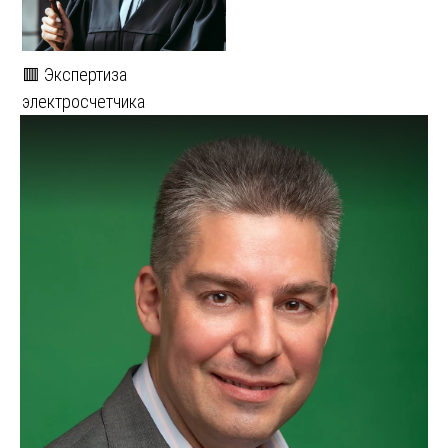
🟥 Экспертиза
электросчетчика