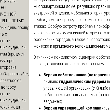
ть, явля...
многоквартирном доме, регулярно превы
ТВО
внутренней отделки, мебельного гарнитура
ИЧЕННОЙ
необходимости проведения комплексных в
СТВЕННОСТЬЮ
этажах. Особую остроту проблема приобре
рый день, прошу
изношенности коммуникаций вторичного ж
ть о
российских городов, а также в новострой
ности
монтажа и применения некондиционных ма
ения судебной
изы (предмет:
В типичном конфликтном сценарии собств
иза про...
залива, сталкиваются с формированием 
икторовна
ва
Здравствуйте,
Версия собственников (потерпевш
вязаться со
вызвано
гидравлическим ударом
в
о вопросу
управляющей организации (УК) либо
ности
работ на магистральных сетях (опре
ения судебной
задвижек).
сной меди...
Версия управляющей компании:
ав