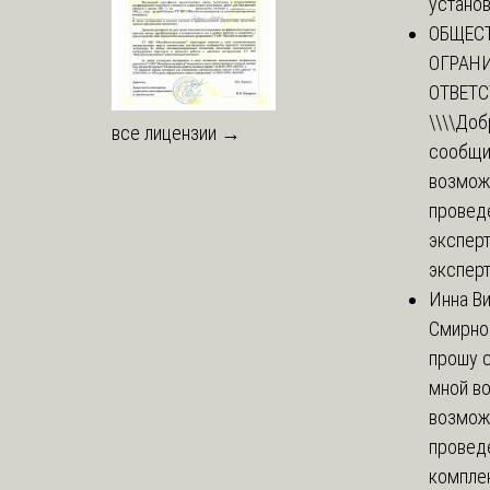
установи
ОБЩЕС
ОГРАН
ОТВЕТ
\\\\
Доб
все лицензии →
сообщи
возмож
провед
эксперт
эксперт
Инна В
Смирно
прошу с
мной в
возмож
провед
комплек