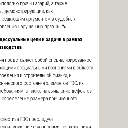
ипологию причин аварий, а также
ы, демонстрирующие, как
я решающим аргументом в судебных
новлению нарушенных прав. 📊🔧
оцессуальные цели и задачи в рамках
изводства
ия представляет собой специализированное
ающими специальными познаниями в области
оведения и строительной физики, и
нического состояния элементов ГВС, их
ебованиям, а также на выявление дефектов,
и определение размера причиненного
кспертиза ГВС преследует
респондирующие с вопросами, подлежащими