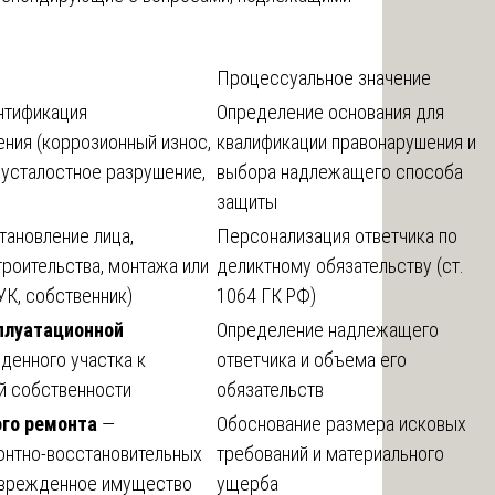
Процессуальное значение
нтификация
Определение основания для
ния (коррозионный износ,
квалификации правонарушения и
 усталостное разрушение,
выбора надлежащего способа
защиты
тановление лица,
Персонализация ответчика по
роительства, монтажа или
деликтному обязательству (ст.
УК, собственник)
1064 ГК РФ)
сплуатационной
Определение надлежащего
денного участка к
ответчика и объема его
й собственности
обязательств
ого ремонта
—
Обоснование размера исковых
онтно-восстановительных
требований и материального
поврежденное имущество
ущерба