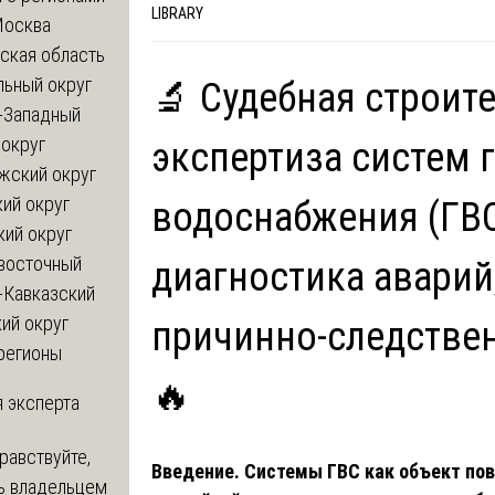
LIBRARY
Москва
ская область
льный округ
🔬 Судебная строит
-Западный
округ
экспертиза систем 
жский округ
ий округ
водоснабжения (ГВС
кий округ
восточный
диагностика аварий
-Кавказский
ий округ
причинно-следствен
регионы
🔥
 эксперта
равствуйте,
Введение. Системы ГВС как объект п
ь владельцем