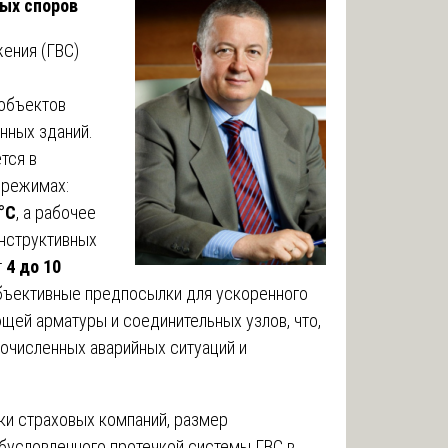
ных споров
ения (ГВС)
 объектов
нных зданий.
тся в
 режимах:
°С
, а рабочее
онструктивных
т
4 до 10
объективные предпосылки для ускоренного
щей арматуры и соединительных узлов, что,
гочисленных аварийных ситуаций и
ки страховых компаний, размер
обусловленного протечкой системы ГВС в