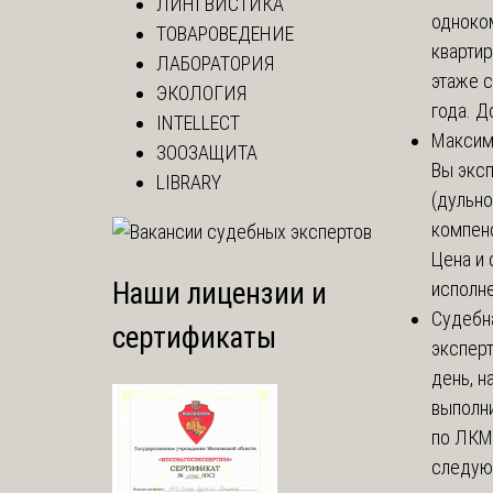
ЛИНГВИСТИКА
одноко
ТОВАРОВЕДЕНИЕ
кварти
ЛАБОРАТОРИЯ
этаже с
ЭКОЛОГИЯ
года. До
INTELLECT
Макси
ЗООЗАЩИТА
Вы экс
LIBRARY
(дульно
компенс
Цена и 
Наши лицензии и
исполне
Судебн
сертификаты
экспер
день, 
выполни
по ЛКМ.
следую