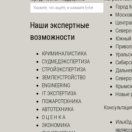
Город 
Москов
Центра
Наши экспертные
Северо
возможности
Южный 
Привол
КРИМИНАЛИСТИКА
Уральск
СУДМЕДЭКСПЕРТИЗА
Сибирс
СТРОЙЭКСПЕРТИЗА
Дальне
ЗЕМЛЕУСТРОЙСТВО
Северо
ENGINEERING
Крымск
IT ЭКСПЕРТИЗА
Новые 
ПОЖАРОТЕХНИКА
Консультация
АВТОТЕХНИКА
О Ц Е Н К А
Илья
Зд
ЭКОНОМИКА
являюс