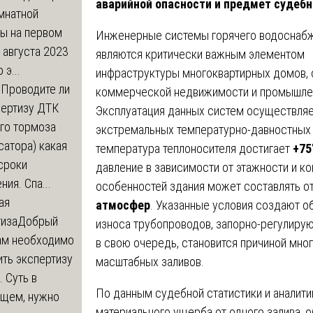
аварийной опасности и предмет судеб
мнатной
ры на первом
Инженерные системы горячего водоснабж
 августа 2023
являются критически важным элементом
 э...
инфраструктуры многоквартирных домов,
м
Проводите ли
коммерческой недвижимости и промышле
пертизу ДТК
Эксплуатация данных систем осуществляе
го тормоза
экстремальных температурно-давностных
атора) какая
температура теплоносителя достигает
+75
сроки
давление в зависимости от этажности и к
ния. Спа...
особенностей здания может составлять о
ая
атмосфер
. Указанные условия создают 
тиза
Добрый
износа трубопроводов, запорно-регулирую
нам необходимо
в свою очередь, становится причиной мно
ть экспертизу
масштабных заливов.
 Суть в
По данным судебной статистики и аналити
щем, нужно
материального ущерба от одного залива, 