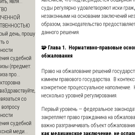
ть, явля...
суды регулярно удовлетворяют иски граж
ТВО
незаконными на основании заключений не
ИЧЕННОЙ
образом, законодательство предоставляе
СТВЕННОСТЬЮ
данного решения.
рый день, прошу
ть о
🧩
Глава 1. Нормативно-правовые осно
ности
обжалования
ения судебной
изы (предмет:
Право на обжалование решений государст
иза про...
камнем правового государства. В контекс
икторовна
конкретное процессуальное наполнение. 
ва
Здравствуйте,
несколько уровней регулирования.
вязаться со
о вопросу
Первый уровень — федеральное законодат
ности
закрепляет право гражданина на обжалов
ения судебной
важно разграничивать объект обжалован
сной меди...
как медицинское заключение, не оспар