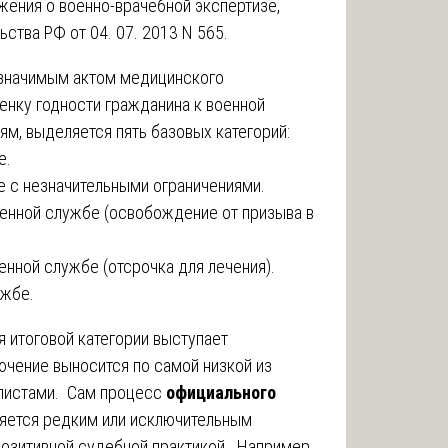
ожения о военно-врачебной экспертизе,
тва РФ от 04. 07. 2013 N 565.
 значимым актом медицинского
нку годности гражданина к военной
м, выделяется пять базовых категорий:
е.
е с незначительными ограничениями.
оенной службе (освобождение от призыва в
енной службе (отсрочка для лечения).
ужбе.
итоговой категории выступает
ючение выносится по самой низкой из
алистами. Сам процесс
официального
яется редким или исключительным
позитивной судебной практикой. Например,