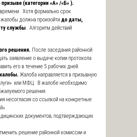
ризыве (категории «А» /«Б» ).
 времени. Хотя формально срок
а жалобы должна произойти
до даты,
сту службы
. Алгоритм действий
ого решения.
После заседания районной
ать заявление о выдаче копии протокола
вить его в течение 5 рабочих дней.
 жалобы.
Жалоба направляется в призывную
луги» или МФЦ. В жалобе необходимо:
обжалуемого решения.
ия несогласия со ссылкой на конкретные
й» .
едицинских документов, подтверждающих
тменить решение районной комиссии и