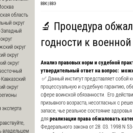
ВВК | ВВЭ
Москва
ская область
льный округ
🔬 Процедура обжал
-Западный
округ
годности к военной
жский округ
ий округ
Анализ правовых норм и судебной прак
кий округ
утвердительный ответ на вопрос: мож
восточный
✅ Данный институт представляет собой 
-Кавказский
процессуальную и судебную гарантию, об
ий округ
сфере воинской обязанности. Его действи
регионы
призывного возраста, несогласных с решен
 эксперта
запасе, чье реальное состояние здоровь
для
реализации права обжаловать кате
равствуйте,
Федерального закона от 28. 03. 1998 N 53
ь владельцем