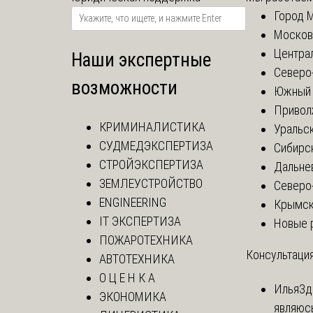
Город 
Москов
Центра
Наши экспертные
Северо
возможности
Южный 
Привол
КРИМИНАЛИСТИКА
Уральск
СУДМЕДЭКСПЕРТИЗА
Сибирс
СТРОЙЭКСПЕРТИЗА
Дальне
ЗЕМЛЕУСТРОЙСТВО
Северо
ENGINEERING
Крымск
IT ЭКСПЕРТИЗА
Новые 
ПОЖАРОТЕХНИКА
Консультация
АВТОТЕХНИКА
О Ц Е Н К А
Илья
Зд
ЭКОНОМИКА
являюс