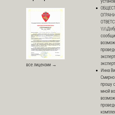
установи
ОБЩЕС
ОГРАН
ОТВЕТ
\\\\
Доб
сообщи
возмож
провед
эксперт
эксперт
все лицензии →
Инна В
Смирно
прошу с
мной в
возмож
провед
комплек