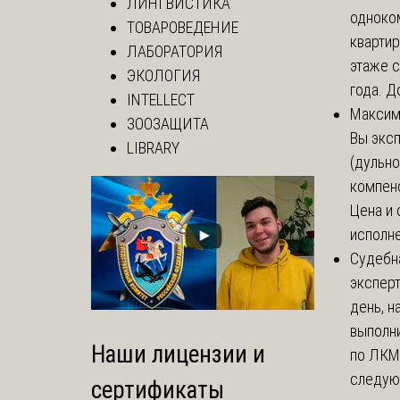
ЛИНГВИСТИКА
одноко
ТОВАРОВЕДЕНИЕ
кварти
ЛАБОРАТОРИЯ
этаже с
ЭКОЛОГИЯ
года. До
INTELLECT
Макси
ЗООЗАЩИТА
Вы экс
LIBRARY
(дульно
компенс
Цена и 
исполне
Судебн
экспер
день, 
выполни
Наши лицензии и
по ЛКМ.
следую
сертификаты