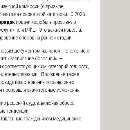
изывной комиссии (о призыве,
инято на основе этой категории. С 2023
орядок
подачи жалобы в призывную
услуги» или МФЦ. Это важная новелла,
ирование споров на ранней стадии.
ючевым документом является Положение о
жит «Расписание болезней» —
 соответствующих им категорий годности,
видетельствовании. Положение также
освидетельствования по заявлению
ья произошли значительные изменения.
лиз решений судов, включая обзоры
ые тенденции:
дставленные гражданином медицинские