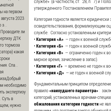
службе» (в частности, ст. 28, п. 7) и Пол
мнатной
утвержденного Постановлением Правительс
ры на первом
 августа 2023
Категория годности является юридически
 э...
освидетельствования, формализующим оце
м
Проводите ли
службе. Согласно установленным критерия
пертизу ДТК
•
Категория «А»
— годен к военной служб
го тормоза
•
Категория «Б»
— годен к военной служб
атора) какая
•
Категория «В»
— ограниченно годен к в
сроки
мирное время, зачисление в запас).
ния. Спа...
•
Категория «Г»
— временно не годен к во
ая
•
Категория «Д»
— не годен к военной сл
тиза
Добрый
Фундаментальным принципом определения 
нам необходимо
правило
«наихудшего параметра»
: закл
ть экспертизу
категорий, установленных врачами-специ
 Суть в
обжалования категории годности
не явл
щем, нужно
явлением, что подтверждается обширной 