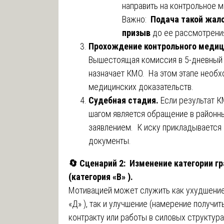
направить на контрольное 
Важно:
Подача такой жал
призыв
до ее рассмотрения
Прохождение контрольного медиц
Вышестоящая комиссия в 5-дневный с
назначает КМО. На этом этапе необх
медицинских доказательств.
Судебная стадия.
Если результат 
шагом является обращение в районн
заявлением. К иску прикладывается
документы.
🔄
Сценарий 2: Изменение категории г
(категория «В» ).
Мотивацией может служить как ухудшение
«Д» ), так и улучшение (намерение получи
контракту или работы в силовых структур