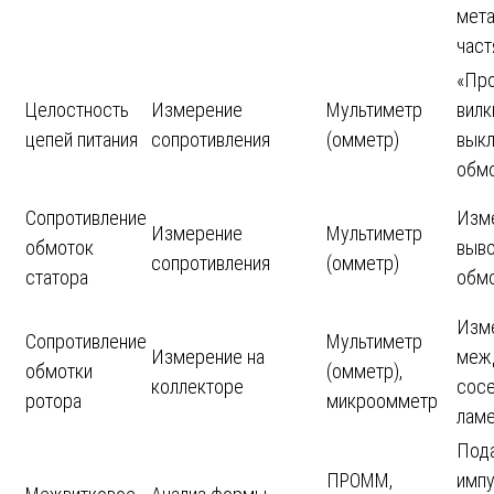
мет
част
«Про
Целостность
Измерение
Мультиметр
вилк
цепей питания
сопротивления
(омметр)
выкл
обм
Сопротивление
Изм
Измерение
Мультиметр
обмоток
выв
сопротивления
(омметр)
статора
обм
Изм
Сопротивление
Мультиметр
Измерение на
меж
обмотки
(омметр),
коллекторе
сос
ротора
микроомметр
лам
Под
ПРОММ,
импу