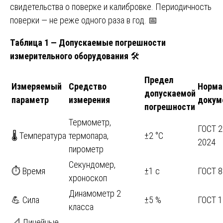
свидетельства о поверке и калибровке. Периодичность
поверки — не реже одного раза в год. 📅
Таблица 1 — Допускаемые погрешности
измерительного оборудования
🛠️
Предел
Измеряемый
Средство
Норма
допускаемой
параметр
измерения
докум
погрешности
Термометр,
ГОСТ 2
🌡️ Температура
термопара,
±2 °C
2024
пирометр
Секундомер,
⏱️ Время
±1 с
ГОСТ 8
хроноскоп
Динамометр 2
💪 Сила
±5 %
ГОСТ 
класса
📐 Линейные