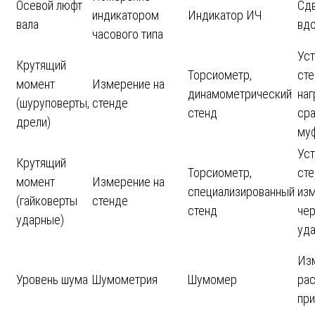
Осевой люфт
Сдв
индикатором
Индикатор ИЧ
вала
вдо
часового типа
Уст
Крутящий
Торсиометр,
сте
момент
Измерение на
динамометрический
наг
(шуруповерты,
стенде
стенд
ср
дрели)
му
Уст
Крутящий
Торсиометр,
сте
момент
Измерение на
специализированный
из
(гайковерты
стенде
стенд
чер
ударные)
уд
Из
Уровень шума
Шумометрия
Шумомер
рас
при