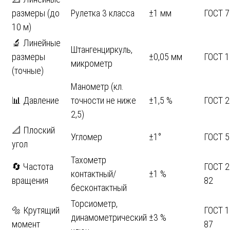
размеры (до
Рулетка 3 класса
±1 мм
ГОСТ 
10 м)
🔬 Линейные
Штангенциркуль,
размеры
±0,05 мм
ГОСТ 1
микрометр
(точные)
Манометр (кл.
📊 Давление
точности не ниже
±1,5 %
ГОСТ 
2,5)
📐 Плоский
Угломер
±1°
ГОСТ 
угол
Тахометр
🔄 Частота
ГОСТ 2
контактный/
±1 %
вращения
82
бесконтактный
Торсиометр,
🔩 Крутящий
ГОСТ 1
динамометрический
±3 %
момент
87