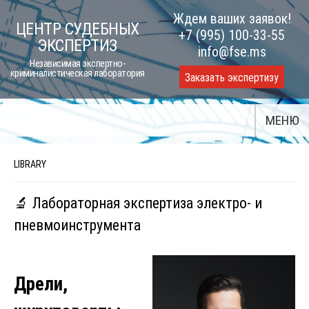
Skip
Ждем ваших заявок!
ЦЕНТР СУДЕБНЫХ
to
+7 (995) 100-33-55
ЭКСПЕРТИЗ
content
info@fse.ms
Независимая экспертно-
криминалистическая лаборатория
Заказать экспертизу
МЕНЮ
LIBRARY
🔬 Лабораторная экспертиза электро- и
пневмоинструмента
Дрели,