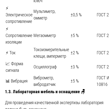
ключ
⚡
Мультиметр,
Электрическое
±0,5 %
ГОСТ 
омметр
сопротивление
⚡
Сопротивление
Мегаомметр
±5 %
ГОСТ 
изоляции
Токоизмерительные
⚡ Ток
±2 %
ГОСТ 
клещи, амперметр
📈 Форма
Осциллограф
±3 %
ГОСТ 
сигнала
Виброметр,
ГОСТ 
📊 Вибрация
±5 %
вибродатчик
10816
1.3. Лабораторная мебель и оснащение
🪑
Для проведения качественной экспертизы лаборатория