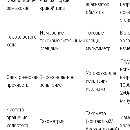
Межвитковое
Анализ формы
анализатор
напр
замыкание
кривой тока
обмоток
срав
этал
Измерение
Токовые
Вклю
Ток холостого
токоизмерительными
клещи,
холо
хода
клещами
мультиметр
изме
Под
испы
Установка для
Электрическая
Высоковольтное
нап
испытания
прочность
испытание
1000
изоляции
2×Uн
мину
Частота
Тахометр
вращения
Изм
Тахометрия
(контактный/
холостого
холо
бесконтактный)