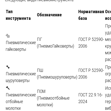
Тип
Нормативная
Ос
Обозначение
инструмента
база
ис
Пр
уд
🔩
ПГ
ГОСТ Р 52590-
ме
Пневматические
(ПневмоГайковерты)
2006
кр
гайковерты
мо
ра
🔧
Пр
ПШ
ГОСТ Р 52590-
Пневматические
огр
(Пневмошуруповерты)
2006
шуруповерты
ра
🔨
Ис
ПОМ
Пневматические
ГОСТ 22.9.16-
уда
(Пневмоотбойные
отбойные
2024
гер
молотки)
молотки
ви