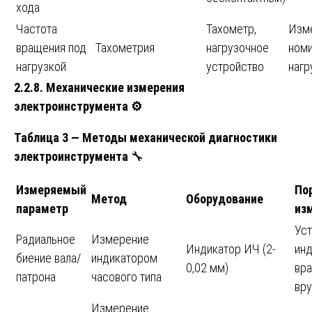
хода
Частота
Тахометр,
Изм
вращения под
Тахометрия
нагрузочное
номи
нагрузкой
устройство
нагр
2.2.8. Механические измерения
электроинструмента
⚙️
Таблица 3 — Методы механической диагностики
электроинструмента
🔧
Измеряемый
По
Метод
Оборудование
параметр
из
Уст
Радиальное
Измерение
Индикатор ИЧ (2-
инд
биение вала/
индикатором
0,02 мм)
вра
патрона
часового типа
вр
Измерение