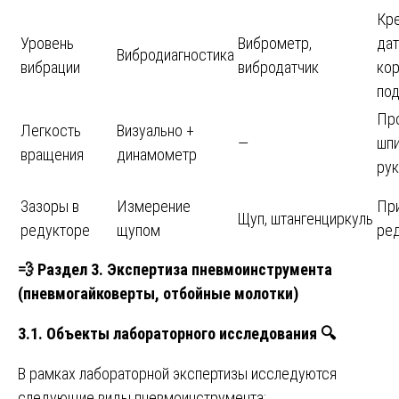
Кр
Уровень
Виброметр,
дат
Вибродиагностика
вибрации
вибродатчик
кор
под
Пр
Легкость
Визуально +
—
шпи
вращения
динамометр
рук
Зазоры в
Измерение
Пр
Щуп, штангенциркуль
редукторе
щупом
ре
💨
Раздел 3. Экспертиза пневмоинструмента
(пневмогайковерты, отбойные молотки)
3.1. Объекты лабораторного исследования
🔍
В рамках лабораторной экспертизы исследуются
следующие виды пневмоинструмента: