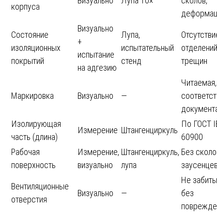
Визуально
Лупа 10×
сколов,
корпуса
деформац
Визуально
Состояние
Лупа,
Отсутстви
+
изоляционных
испытательный
отделений
испытание
покрытий
стенд
трещин
на адгезию
Читаемая,
Маркировка
Визуально
—
соответст
документ
Изолирующая
По ГОСТ I
Измерение
Штангенциркуль
часть (длина)
60900
Рабочая
Измерение,
Штангенциркуль,
Без сколо
поверхность
визуально
лупа
заусенце
Не забиты
Вентиляционные
Визуально
—
без
отверстия
поврежде