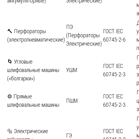
аккумуляторные)
Электрические)
ПЭ
🔨 Перфораторы
ГОСТ IEC
(Перфораторы
(электропневматические)
60745-2-6
Электрические)
🌀 Угловые
ГОСТ IEC
р
шлифовальные машины
УШМ
60745-2-3
(«болгарки»)
⚙️ Прямые
ГОСТ IEC
ПШМ
ц
шлифовальные машины
60745-2-3
🔩 Электрические
ГОСТ IEC
ГЭ