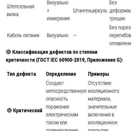
Визуально
Без
Штепсельная
+
Штангенциркуль
деформац
вилка
измерения
трещин
Без порез
Кабель питания
Визуально
—
перегибов
оплавлени
🔴
Классификация дефектов по степени
критичности (ГОСТ IEC 60900-2019, Приложение G):
Тип дефекта
Определение
Примеры
Создает
Отсутствие
непосредственную
изоляционного
опасность
материала,
поражения
значительные
🔴
Критический
электрическим
включения в
током или
изоляционное
травмирования
покрытие,