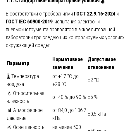
1.1. Стандартные лабораторные условия
🌡
В соответствии с требованиями
ГОСТ 22.9.16-2024
и
ГОСТ IEC 60900-2019
, испытания электро- и
пневмоинструмента проводятся в аккредитованной
лаборатории при следующих контролируемых условиях
окружающей среды:
Нормативное
Допустимое
Параметр
значение
отклонение
🌡️ Температура
от +17 °C до
±2 °C
воздуха
+28 °C
💧 Относительная
от 40 % до 90 %
±5 %
влажность
📊 Атмосферное
от 84,0 до 106,7
±0,5 кПа
давление
кПа
🔆 Освещенность
не менее 500
±50 люкс