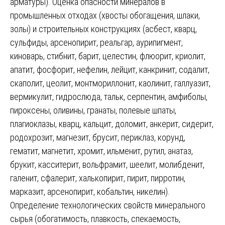
арматуры). Оценка опасности минералов в
промышленных отходах (хвосты обогащения, шлаки,
золы) и строительных конструкциях (асбест, кварц,
сульфиды, арсенопирит, реальгар, аурипигмент,
киноварь, стибнит, барит, целестин, флюорит, криолит,
апатит, фосфорит, нефелин, лейцит, канкринит, содалит,
скаполит, цеолит, монтмориллонит, каолинит, галлуазит,
вермикулит, гидрослюда, тальк, серпентин, амфиболы,
пироксены, оливины, гранаты, полевые шпаты,
плагиоклазы, кварц, кальцит, доломит, анкерит, сидерит,
родохрозит, магнезит, брусит, периклаз, корунд,
гематит, магнетит, хромит, ильменит, рутил, анатаз,
брукит, касситерит, вольфрамит, шеелит, молибденит,
галенит, сфалерит, халькопирит, пирит, пирротин,
марказит, арсенопирит, кобальтин, никелин).
Определение технологических свойств минерального
сырья (обогатимость, плавкость, спекаемость,