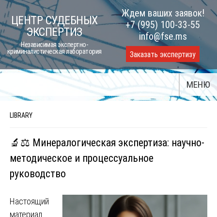
Skip
Ждем ваших заявок!
ЦЕНТР СУДЕБНЫХ
to
+7 (995) 100-33-55
ЭКСПЕРТИЗ
content
info@fse.ms
Независимая экспертно-
криминалистическая лаборатория
Заказать экспертизу
МЕНЮ
LIBRARY
🔬⚖️ Минералогическая экспертиза: научно-
методическое и процессуальное
руководство
Настоящий
материал