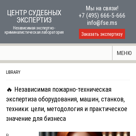
Skip
Мы на связи!
ЦЕНТР СУДЕБНЫХ
to
+7 (495) 666-5-666
ЭКСПЕРТИЗ
content
info@fse.ms
Независимая экспертно-
криминалистическая лаборатория
Заказать экспертизу
МЕНЮ
LIBRARY
🔥 Независимая пожарно-техническая
экспертиза оборудования, машин, станков,
техники: цели, методология и практическое
значение для бизнеса
В