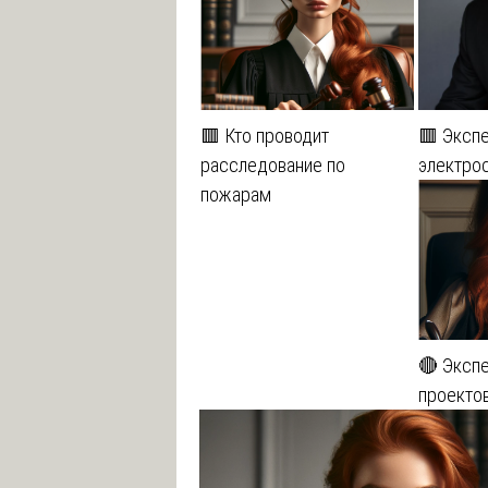
🟥 Кто проводит
🟥 Эксп
расследование по
электро
пожарам
🔴 Эксп
проекто