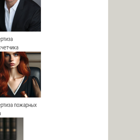
ертиза
счетчика
ертиза пожарных
в