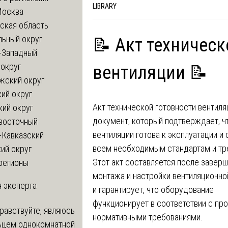
LIBRARY
Москва
ская область
льный округ
📝 Акт техническ
-Западный
округ
вентиляции 📝
жский округ
ий округ
Акт технической готовности вентиля
кий округ
документ, который подтверждает, ч
восточный
вентиляции готова к эксплуатации и 
-Кавказский
всем необходимым стандартам и тр
ий округ
Этот акт составляется после завер
регионы
монтажа и настройки вентиляционн
 эксперта
и гарантирует, что оборудование
функционирует в соответствии с пр
равствуйте, являюсь
нормативными требованиями.
ьцем однокомнатной