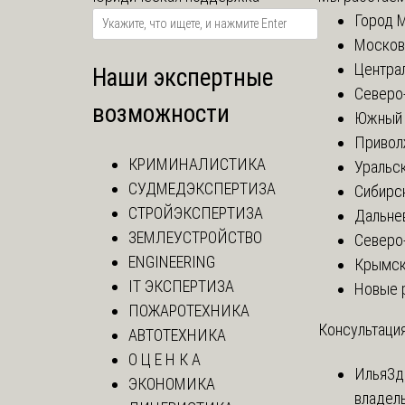
Город 
Москов
Центра
Наши экспертные
Северо
возможности
Южный 
Привол
КРИМИНАЛИСТИКА
Уральск
СУДМЕДЭКСПЕРТИЗА
Сибирс
СТРОЙЭКСПЕРТИЗА
Дальне
ЗЕМЛЕУСТРОЙСТВО
Северо
ENGINEERING
Крымск
IT ЭКСПЕРТИЗА
Новые 
ПОЖАРОТЕХНИКА
Консультация
АВТОТЕХНИКА
О Ц Е Н К А
Илья
Зд
ЭКОНОМИКА
владел