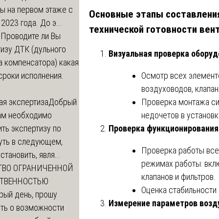
ы на первом этаже с
Основные этапы составлени
 2023 года. До э...
технической готовности вен
м
Проводите ли Вы
изу ДТК (дульного
Визуальная проверка обору
а компенсатора) какая
Осмотр всех элементо
сроки исполнения.
воздуховодов, клапан
Проверка монтажа си
ая экспертиза
Добрый
недочетов в установк
нам необходимо
Проверка функционирования
ть экспертизу по
уть в следующем,
Проверка работы все
становить, явля...
режимах работы: вкл
ТВО ОГРАНИЧЕННОЙ
клапанов и фильтров.
СТВЕННОСТЬЮ
Оценка стабильности
рый день, прошу
Измерение параметров возд
ть о возможности