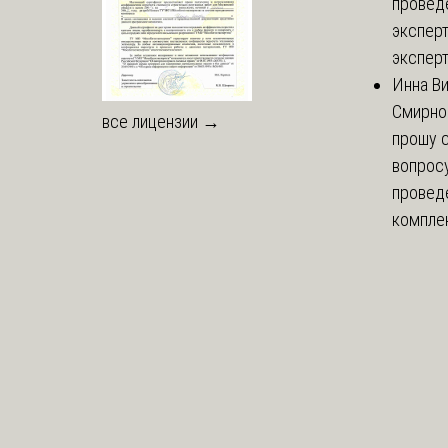
провед
эксперт
эксперт
Инна В
Смирно
все лицензии →
прошу с
вопрос
провед
комплек