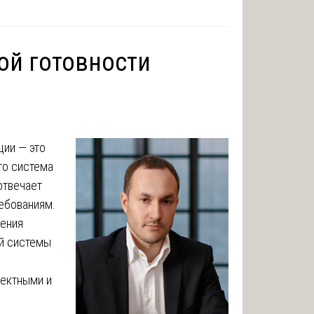
ой готовности
ции — это
то система
отвечает
ебованиям.
шения
ой системы
оектными и