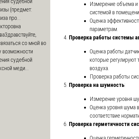
ения судебной
Измерение объема и 
изы (предмет:
системой в помещени
иза про...
Оценка эффективност
икторовна
параметрам.
ва
Здравствуйте,
Проверка работы системы а
вязаться со мной во
Оценка работы датчик
у возможности
которые регулируют 
ения судебной
воздуха.
сной меди...
Проверка работы сис
Проверка на шумность
:
Измерение уровня шу
Оценка уровня шума 
соответствие нормат
Проверка герметичности си
Оценка герметичност