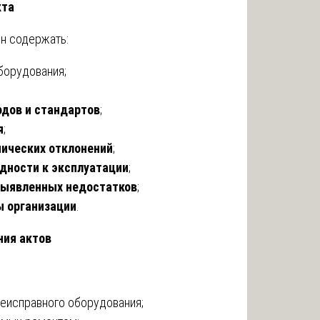
кта
ен содержать:
орудования;
дов и стандартов
;
я
;
нических отклонений
;
дности к эксплуатации
;
выявленных недостатков
;
ы организации
.
ия актов
еисправного оборудования;