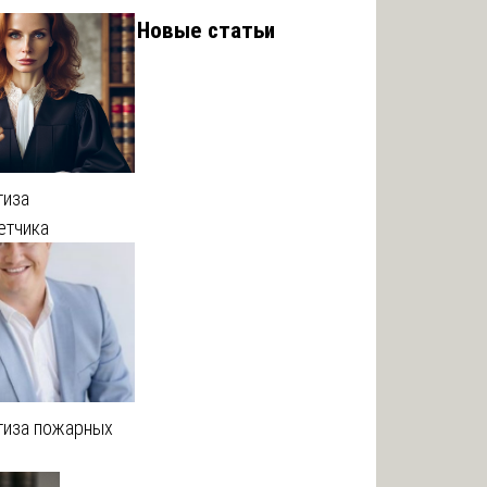
Новые статьи
тиза
етчика
тиза пожарных