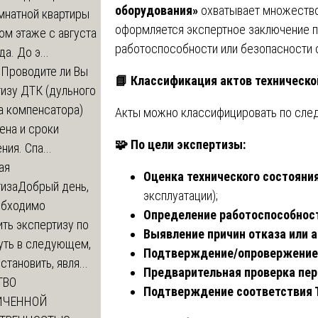
оборудования»
охватывает множество 
мнатной квартиры
оформляется экспертное заключение п
ом этаже с августа
работоспособности или безопасности 
а. До э...
м
Проводите ли Вы
📘
Классификация актов техническо
изу ДТК (дульного
а компенсатора)
Акты можно классифицировать по сле
ена и сроки
🧩
По цели экспертизы:
ния. Спа...
ая
Оценка технического состояни
тиза
Добрый день,
эксплуатации);
обходимо
Определение работоспособнос
ть экспертизу по
Выявление причин отказа или 
уть в следующем,
Подтверждение/опровержение 
становить, явля...
Предварительная проверка пер
ТВО
Подтверждение соответствия Т
ИЧЕННОЙ