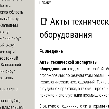
LIBRARY
Москва
ская область
льный округ
📑 Акты техничес
-Западный
округ
оборудования
жский округ
ий округ
🔍
Введение
кий округ
восточный
Акты технической экспертизы
-Кавказский
оборудования
представляют собой о
ий округ
оформляемых по результатам различны
регионы
технологических исследований. Такие
в судебной практике, а также широко 
 эксперта
приемке и эксплуатации промышленног
равствуйте,
В отличие от единичного акта, термин
«
ь владельцем