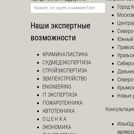
Город 
Москов
Центра
Наши экспертные
Северо
возможности
Южный 
Привол
КРИМИНАЛИСТИКА
Уральск
СУДМЕДЭКСПЕРТИЗА
Сибирс
СТРОЙЭКСПЕРТИЗА
Дальне
ЗЕМЛЕУСТРОЙСТВО
Северо
ENGINEERING
Крымск
IT ЭКСПЕРТИЗА
Новые 
ПОЖАРОТЕХНИКА
Консультация
АВТОТЕХНИКА
О Ц Е Н К А
Илья
Зд
ЭКОНОМИКА
являюс