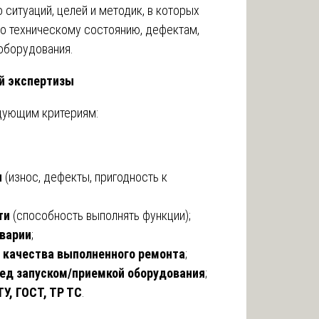
ситуаций, целей и методик, в которых
о техническому состоянию, дефектам,
оборудования.
й экспертизы
дующим критериям:
я
(износ, дефекты, пригодность к
ти
(способность выполнять функции);
аварии
;
качества выполненного ремонта
;
ед запуском/приемкой оборудования
;
У, ГОСТ, ТР ТС
.