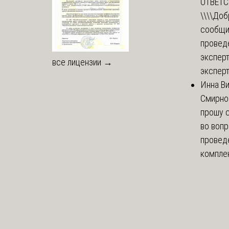
ОТВЕТ
\\\\
Доб
сообщи
провед
эксперт
все лицензии →
эксперт
Инна В
Смирно
прошу с
во воп
провед
комплек