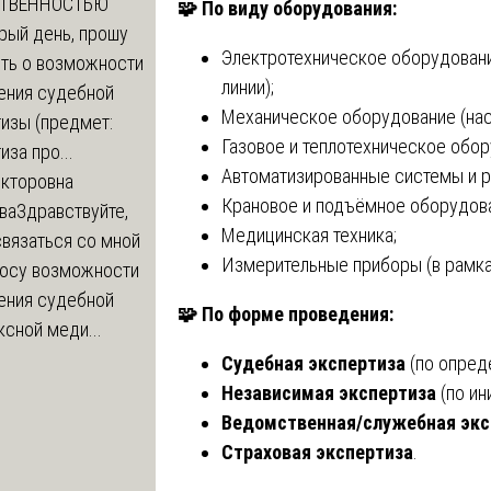
СТВЕННОСТЬЮ
🧩
По виду оборудования:
рый день, прошу
Электротехническое оборудовани
ть о возможности
линии);
ения судебной
Механическое оборудование (нас
изы (предмет:
Газовое и теплотехническое обор
иза про...
Автоматизированные системы и р
икторовна
Крановое и подъёмное оборудова
ва
Здравствуйте,
Медицинская техника;
вязаться со мной
Измерительные приборы (в рамка
росу возможности
ения судебной
🧩
По форме проведения:
сной меди...
Судебная экспертиза
(по опред
Независимая экспертиза
(по ин
Ведомственная/служебная экс
Страховая экспертиза
.