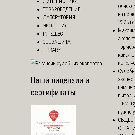
ЛИНГВИСТИКА
одноко
ТОВАРОВЕДЕНИЕ
на перв
ЛАБОРАТОРИЯ
2023 год
ЭКОЛОГИЯ
Макси
INTELLECT
эксперт
ЗООЗАЩИТА
тормоз
LIBRARY
какая Ц
исполне
Судебн
Наши лицензии и
экспер
нам не
сертификаты
выполни
ЛКМ. С
нужно у
ОБЩЕС
ОГРАН