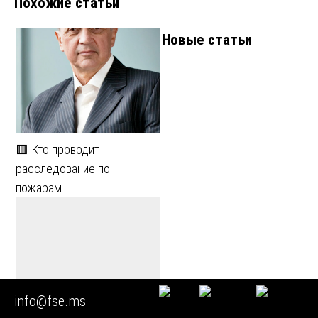
Похожие статьи
записям
Новые статьи
🟥 Кто проводит
расследование по
пожарам
info@fse.ms