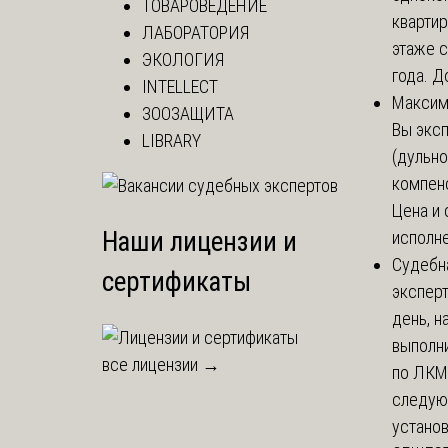
ТОВАРОВЕДЕНИЕ
кварти
ЛАБОРАТОРИЯ
этаже с
ЭКОЛОГИЯ
года. До
INTELLECT
Макси
ЗООЗАЩИТА
Вы экс
LIBRARY
(дульно
компенс
Цена и 
Наши лицензии и
исполне
Судебн
сертификаты
экспер
день, 
выполни
все лицензии →
по ЛКМ.
следую
установи