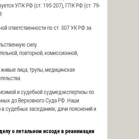
уется УПК РФ (ст. 195-207), ГПК РФ (ст. 79-
Э:
ой ответственности по ст. 307 УК РФ за
ьственную силу.
ельной, повторной, комиссионной,
 живые лица, трупы, медицинская
тельства.
висимой и судебной судмедэкспертизы по
нных до Верховного Суда РФ. Наши
 в судебных заседаниях, дачи пояснений и
делу о летальном исходе в реанимации