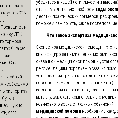
убедиться в нашей легитимности и высоча
ры на первом
статье мы детально разберём
виды эксп
 августа 2023
десятки практических примеров, раскрое
 э...
поможем вам понять, какое исследование 
м
Проводите ли
пертизу ДТК
Что такое экспертиза медицинско
го тормоза
Экспертиза медицинской помощи — это к
атора) какая
квалифицированными специалистами (эксп
сроки
оказанной медицинской помощи установл
ния. Спа...
рекомендациям, порядкам оказания помощ
ая
установления причинно-следственной свя
тиза
Добрый
последствиями для здоровья пациента (впл
нам необходимо
исследования невозможно доказать налич
ть экспертизу
выплату, взыскать компенсацию с медици
 Суть в
невиновного врача от ложных обвинений.
щем, нужно
медицинской помощи
необходимо каждом
ть, явля...