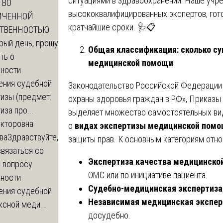
ситуациями в здравоохранении. Наше учре
ТВО
высококвалифицированных экспертов, гот
ИЧЕННОЙ
кратчайшие сроки. 🩺📋
СТВЕННОСТЬЮ
рый день, прошу
Общая классификация: сколько с
ть о
медицинской помощи
ности
ения судебной
Законодательство Российской Федерации
изы (предмет:
охраны здоровья граждан в РФ», Приказы
иза про...
выделяет множество самостоятельных ви
икторовна
о
видах экспертизы медицинской пом
ва
Здравствуйте,
защиты прав. К основным категориям отно
вязаться со
Экспертиза качества медицинско
о вопросу
ОМС или по инициативе пациента.
ности
Судебно-медицинская экспертиза
ения судебной
Независимая медицинская экспер
сной меди...
досудебно.