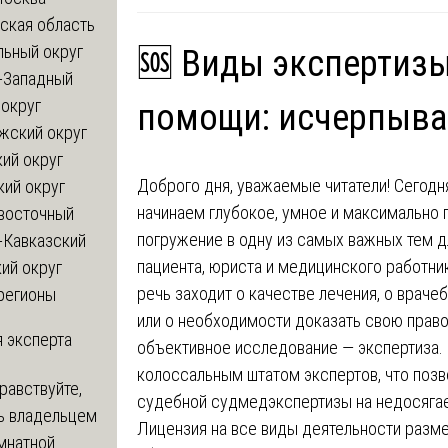
ская область
льный округ
🆘 Виды экспертиз
-Западный
округ
помощи: исчерпыва
жский округ
ий округ
Доброго дня, уважаемые читатели! Сегодн
кий округ
начинаем глубокое, умное и максимально 
восточный
погружение в одну из самых важных тем 
-Кавказский
пациента, юриста и медицинского работни
ий округ
речь заходит о качестве лечения, о врач
регионы
или о необходимости доказать свою правот
 эксперта
объективное исследование — экспертиза.
колоссальным штатом экспертов, что позв
равствуйте,
судебной судмедэкспертизы на недосягае
ь владельцем
Лицензия на все виды деятельности разме
мнатной