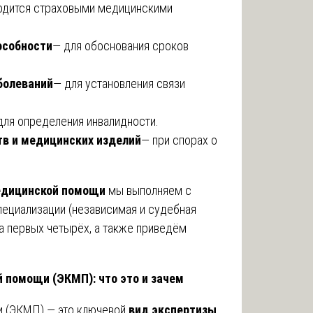
одится страховыми медицинскими
особности
— для обоснования сроков
болеваний
— для установления связи
для определения инвалидности.
тв и медицинских изделий
— при спорах о
едицинской помощи
мы выполняем с
пециализации (независимая и судебная
а первых четырёх, а также приведём
 помощи (ЭКМП): что это и зачем
и (ЭКМП) — это ключевой
вид экспертизы