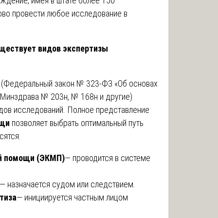
ждение, имея в штате более 150
ово провести любое исследование в
уществует видов экспертизы
 (Федеральный закон № 323-ФЗ «Об основах
 Минздрава № 203н, № 168н и другие)
дов исследований. Полное представление
ощи
позволяет выбрать оптимальный путь
сятся:
й помощи (ЭКМП)
— проводится в системе
— назначается судом или следствием.
тиза
— инициируется частным лицом