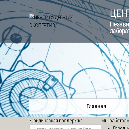
Skip
ЦЕН
to
content
Незави
лабора
Главная
Юридическая поддержка
Мы работаем
Город 