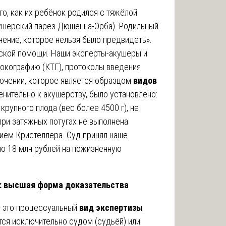
о, как их ребёнок родился с тяжёлой
кушерский парез Дюшенна-Эрба). Родильный
нение, которое нельзя было предвидеть».
ской помощи. Наши эксперты-акушеры и
токографию (КТГ), протоколы введения
лючении, которое является образцом
видов
нительно к акушерству, было установлено:
рупного плода (вес более 4500 г), не
ри затяжных потугах не выполнена
иём Кристеллера. Суд принял наше
ию 18 млн рублей на пожизненную
: высшая форма доказательства
— это процессуальный
вид экспертизы
тся исключительно судом (судьёй) или