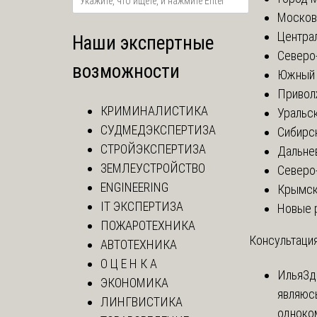
Москов
Центра
Наши экспертные
Северо
возможности
Южный 
Привол
КРИМИНАЛИСТИКА
Уральск
СУДМЕДЭКСПЕРТИЗА
Сибирс
СТРОЙЭКСПЕРТИЗА
Дальне
ЗЕМЛЕУСТРОЙСТВО
Северо
ENGINEERING
Крымск
IT ЭКСПЕРТИЗА
Новые 
ПОЖАРОТЕХНИКА
Консультация
АВТОТЕХНИКА
О Ц Е Н К А
Илья
Зд
ЭКОНОМИКА
являюс
ЛИНГВИСТИКА
одноко