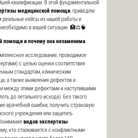
йшей квалификации. В этой фундаментальной
ертизы медицинской помощи
, приведём
м реальные кейсы из нашей работы и
необходимо в вашей ситуации. 🏥⚖️🧠
й помощи и почему она незаменима
омплексное исследование, проводимое
ертами) с целью оценки соответствия
енным стандартам, клиническим
и, а также выявления дефектов и
зи между этими дефектами и наступившими
оть до летального исхода). Без такого
ие врачебной ошибки, получить страховую
нского учреждения или защитить
 Понимание
видов экспертизы
у, кто сталкивается с конфликтными