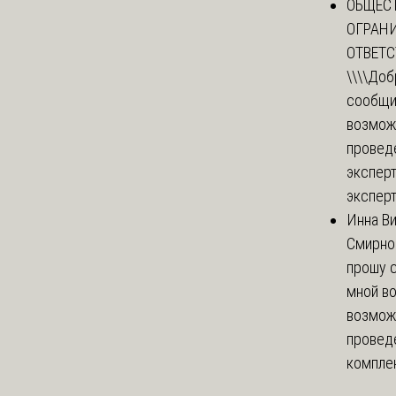
ОБЩЕС
ОГРАН
ОТВЕТ
\\\\
Доб
сообщи
возмож
провед
эксперт
эксперт
Инна В
Смирно
прошу с
мной в
возмож
провед
комплек